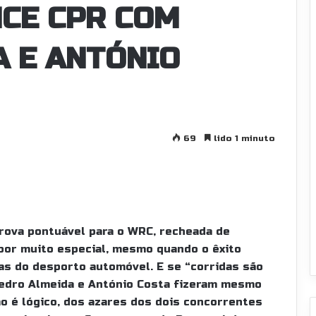
NCE CPR COM
A E ANTÓNIO
69
lido 1 minuto
prova pontuável para o WRC, recheada de
abor muito especial, mesmo quando o êxito
as do desporto automóvel. E se “corridas são
Pedro Almeida e António Costa fizeram mesmo
o é lógico, dos azares dos dois concorrentes