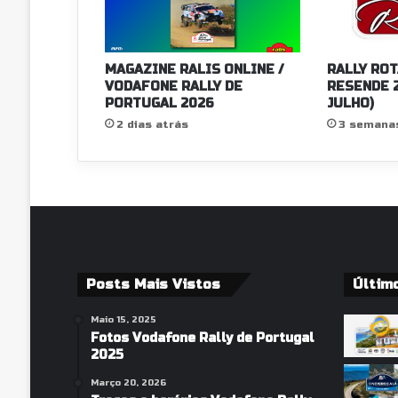
t
u
g
u
MAGAZINE RALIS ONLINE /
RALLY ROT
ê
VODAFONE RALLY DE
RESENDE 2
s
PORTUGAL 2026
JULHO)
a
2 dias atrás
3 semana
p
ó
s
2
ª
e
t
a
Posts Mais Vistos
Últim
p
a
Maio 15, 2025
d
Fotos Vodafone Rally de Portugal
o
2025
R
a
Março 20, 2026
l