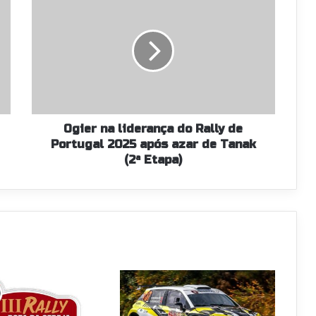
g
i
e
r
n
a
l
i
d
Ogier na liderança do Rally de
e
Portugal 2025 após azar de Tanak
r
(2ª Etapa)
a
n
ç
a
d
o
R
a
l
l