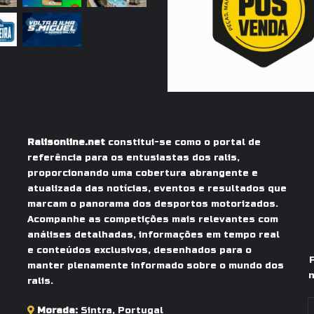
r
d
e
T
a
n
a
k
(
Ralisonline.net
constitui-se como o portal de
2
referência para os entusiastas dos ralis,
ª
proporcionando uma cobertura abrangente e
E
atualizada das notícias, eventos e resultados que
t
marcam o panorama dos desportos motorizados.
a
Acompanhe as competições mais relevantes com
p
a
análises detalhadas, informações em tempo real
)
e conteúdos exclusivos, desenhados para o
manter plenamente informado sobre o mundo dos
n
ralis.
I
Morada:
Sintra, Portugal