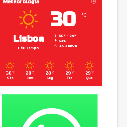
Meteorologia
30
℃
Lisboa
30º - 24º
53%
3.58 km/h
Céu Limpo
30
28
28
29
29
℃
℃
℃
℃
℃
Sáb
Dom
Seg
Ter
Qua