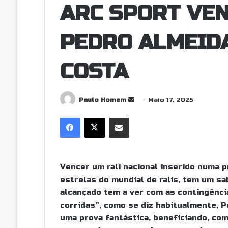
ARC SPORT VE
PEDRO ALMEID
COSTA
Paulo Homem
S
Maio 17, 2025
e
Facebook
X
Partilhar Via Email
n
d
a
n
Vencer um rali nacional inserido numa 
e
estrelas do mundial de ralis, tem um s
m
alcançado tem a ver com as contingênci
a
corridas”, como se diz habitualmente, 
i
uma prova fantástica, beneficiando, com
l