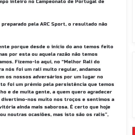
mpo inteiro no Campeonato de Portugal de
 preparado pela ARC Sport, o resultado não
mente porque desde o início do ano temos feito
as por esta ou aquela razão não temos
mos. Fizemo-lo aqui, no “Melhor Rali do
ra nós foi um rali muito regular, andamos
om os nossos adversários por um lugar no
alto foi um prémio pela persistência que temos
alho e de muita gente, a quem quero agradecer
, divertimo-nos muito nos troços e sentimos a
vitória ainda mais saborosa. É certo que hoje
u noutras ocasiões, mas isto são os ralis”,