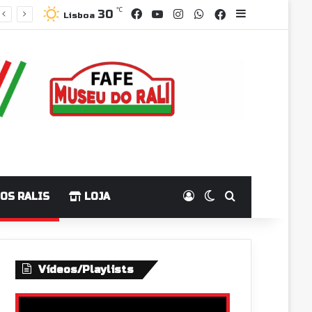
℃
Facebook
YouTube
Instagram
WhatsApp
30
Grupo Facebo
Sidebar
Lisboa
Log In
Switch skin
Pesquisar p
OS RALIS
LOJA
Vídeos/Playlists