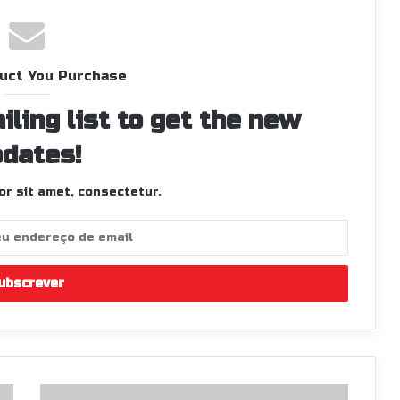
uct You Purchase
iling list to get the new
dates!
r sit amet, consectetur.
O