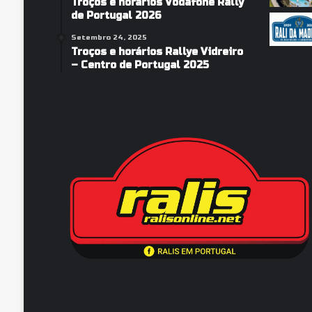
Troços e horários Vodafone Rally
l
de Portugal 2026
y
Setembro 24, 2025
d
Troços e horários Rallye Vidreiro
e
– Centro de Portugal 2025
P
o
r
t
u
g
a
l