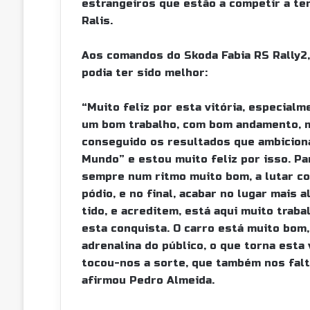
estrangeiros que estão a competir a te
Ralis.
Aos comandos do Skoda Fabia RS Rally2,
podia ter sido melhor:
“Muito feliz por esta vitória, especial
um bom trabalho, com bom andamento, m
conseguido os resultados que ambiciona
Mundo” e estou muito feliz por isso. Pa
sempre num ritmo muito bom, a lutar c
pódio, e no final, acabar no lugar mais 
tido, e acreditem, está aqui muito trab
esta conquista. O carro está muito bom
adrenalina do público, o que torna esta 
tocou-nos a sorte, que também nos falto
afirmou Pedro Almeida.