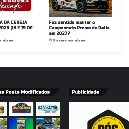
y
d
e
P
A DA CEREJA
Faz sentido manter o
o
026 (18 E 19 DE
Campeonato Promo de Ralis
r
em 2027?
t
s atrás
3 semanas atrás
u
g
a
l
2
0
2
5
os Posts Modificados
Publicidade
a
p
ó
s
a
z
a