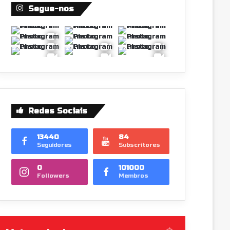
Segue-nos
Redes Sociais
13440
84
Seguidores
Subscritores
0
101000
Followers
Membros