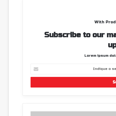
With Prod
Subscribe to our ma
up
Lorem ipsum dolo
I
n
d
i
q
u
e
o
s
A
e