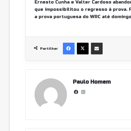
Ernesto Cunha e Valter Cardoso abandon
que impossibilitou o regresso à prova. 
a prova portuguesa do WRC até domingo
Facebook
X
Partilhar Via Email
Partilhar
Paulo Homem
Fa
In
ce
st
bo
ag
ok
ra
m