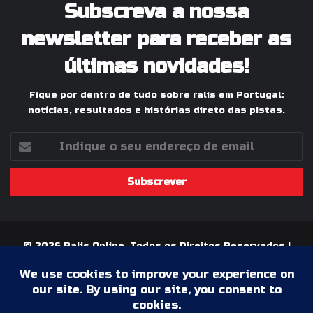
Subscreva a nossa
newsletter para receber as
últimas novidades!
Fique por dentro de tudo sobre ralis em Portugal:
notícias, resultados e histórias direto das pistas.
Indique
o
seu
endereço
de
email
© 2026 Ralis Online, Todos os Direitos Reservados |
Paixão pelos Ralis em Portugal
Termos & Condições
Política de Privacidade
Ficha Técnica
Estatuto Editorial