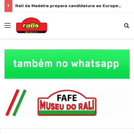
Rali da Madeira prepara candidatura ao Europeu de Ralis para 2028
Menu
P