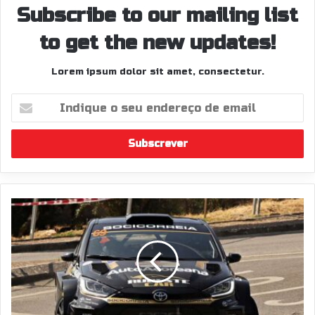
Subscribe to our mailing list
to get the new updates!
Lorem ipsum dolor sit amet, consectetur.
Indique
o
seu
endereço
de
email
Rúben
Rodrigues
vence
e
assume
liderança
do
CPR