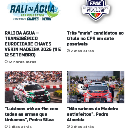
RALI DA ÁGUA –
Três “mais” candidatos ao
TRANSIBÉRICO
título no CPR em sete
EUROCIDADE CHAVES
possíveis
VERIN MADEIRA 2026 (11 E
2 dias atrás
12 SETEMBRO)
12 horas atrás
“Lutámos até ao fim com
“Não saímos da Madeira
todas as armas que
satisfeitos”, Pedro
tínhamos”, Pedro Silva
Almeida
2 dias atrás
2 dias atrás