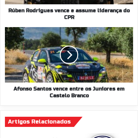
Rúben Rodrigues vence e assume liderança do
CPR
Afonso
Santos
vence
entre
os
Juniores
em
Castelo
Branco
Afonso Santos vence entre os Juniores em
Castelo Branco
Artigos Relacionados