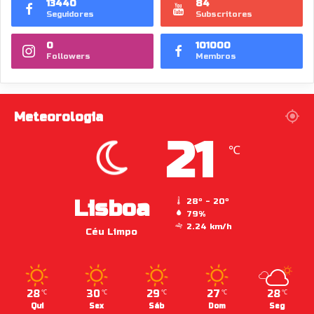
13440
84
Seguidores
Subscritores
0
101000
Followers
Membros
Meteorologia
21
℃
Lisboa
28º - 20º
79%
2.24 km/h
Céu Limpo
28
30
29
27
28
℃
℃
℃
℃
℃
Qui
Sex
Sáb
Dom
Seg