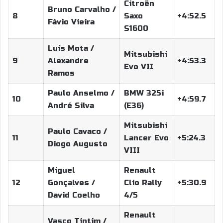
Citroën
Bruno Carvalho /
8
Saxo
+4:52.5
Fávio Vieira
S1600
Luís Mota /
Mitsubishi
9
Alexandre
+4:53.3
Evo VII
Ramos
Paulo Anselmo /
BMW 325i
10
+4:59.7
André Silva
(E36)
Mitsubishi
Paulo Cavaco /
11
Lancer Evo
+5:24.3
Diogo Augusto
VIII
Miguel
Renault
12
Gonçalves /
Clio Rally
+5:30.9
David Coelho
4/5
Renault
Vasco Tintim /