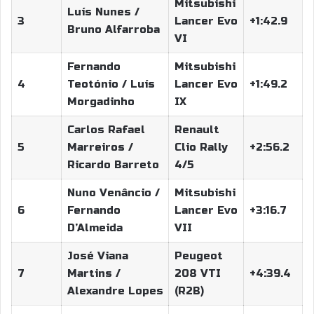
Mitsubishi
Luís Nunes /
3
Lancer Evo
+1:42.9
Bruno Alfarroba
VI
Fernando
Mitsubishi
4
Teotónio / Luís
Lancer Evo
+1:49.2
Morgadinho
IX
Carlos Rafael
Renault
5
Marreiros /
Clio Rally
+2:56.2
Ricardo Barreto
4/5
Nuno Venâncio /
Mitsubishi
6
Fernando
Lancer Evo
+3:16.7
D’Almeida
VII
José Viana
Peugeot
7
Martins /
208 VTI
+4:39.4
Alexandre Lopes
(R2B)