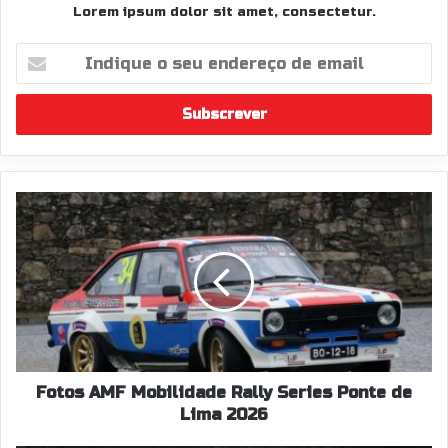
Lorem ipsum dolor sit amet, consectetur.
Indique
o
seu
endereço
de
email
Fotos
AMF
Mobilidade
Rally
Series
Ponte
de
Lima
2026
Fotos AMF Mobilidade Rally Series Ponte de
Lima 2026