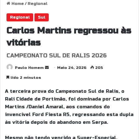
Home
/
Regional
Regional
Sul
Carlos Martins regressou às
vitórias
CAMPEONATO SUL DE RALIS 2026
Send
Paulo Homem
Maio 24, 2026
205
an
lido 2 minutos
email
A terceira prova do Campeonato Sul de Ralis, o
Rali Cidade de Portimão, foi dominada por Carlos
Martins /Daniel Amaral, aos comandos do
invencível Ford Fiesta R5, regressando esta dupla
ás vitória depois do abandono em Serpa.
Mesmo não tendo vencido a Super-Especial,