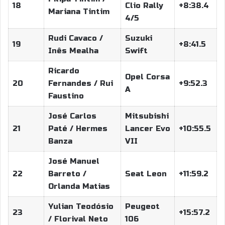
18
Clio Rally
+8:38.4
Mariana Tintim
4/5
Rudi Cavaco /
Suzuki
19
+8:41.5
Inês Mealha
Swift
Ricardo
Opel Corsa
20
Fernandes / Rui
+9:52.3
A
Faustino
José Carlos
Mitsubishi
21
Paté / Hermes
Lancer Evo
+10:55.5
Banza
VII
José Manuel
22
Barreto /
Seat Leon
+11:59.2
Orlanda Matias
Yulian Teodósio
Peugeot
23
+15:57.2
/ Florival Neto
106