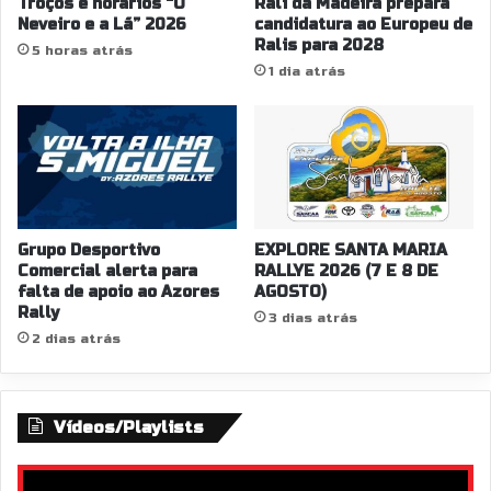
Troços e horários “O
Rali da Madeira prepara
Neveiro e a Lã” 2026
candidatura ao Europeu de
Ralis para 2028
5 horas atrás
1 dia atrás
Grupo Desportivo
EXPLORE SANTA MARIA
Comercial alerta para
RALLYE 2026 (7 E 8 DE
falta de apoio ao Azores
AGOSTO)
Rally
3 dias atrás
2 dias atrás
Vídeos/Playlists