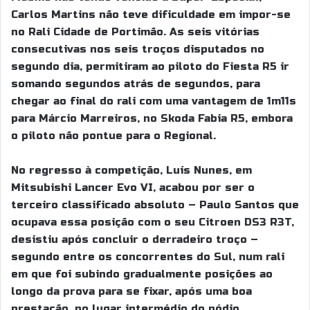
Carlos Martins não teve dificuldade em impor-se
no Rali Cidade de Portimão. As seis vitórias
consecutivas nos seis troços disputados no
segundo dia, permitiram ao piloto do Fiesta R5 ir
somando segundos atrás de segundos, para
chegar ao final do rali com uma vantagem de 1m11s
para Márcio Marreiros, no Skoda Fabia R5, embora
o piloto não pontue para o Regional.
No regresso à competição, Luís Nunes, em
Mitsubishi Lancer Evo VI, acabou por ser o
terceiro classificado absoluto – Paulo Santos que
ocupava essa posição com o seu Citroen DS3 R3T,
desistiu após concluir o derradeiro troço –
segundo entre os concorrentes do Sul, num rali
em que foi subindo gradualmente posições ao
longo da prova para se fixar, após uma boa
prestação, no lugar intermédio do pódio.