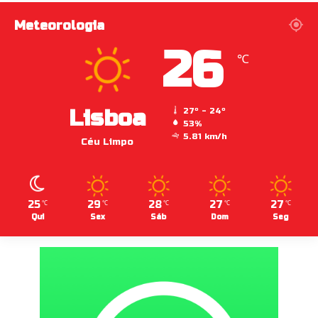
Meteorologia
26
℃
Lisboa
27º - 24º
53%
5.81 km/h
Céu Limpo
25
29
28
27
27
℃
℃
℃
℃
℃
Qui
Sex
Sáb
Dom
Seg