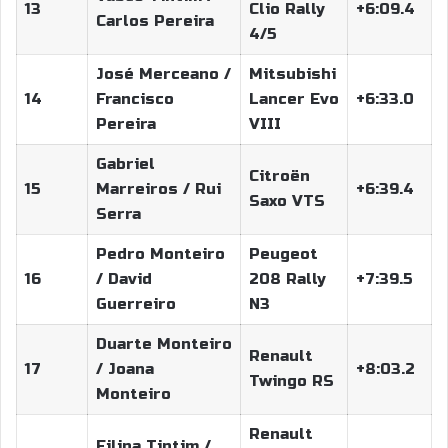
13
Clio Rally
+6:09.4
Carlos Pereira
4/5
José Merceano /
Mitsubishi
14
Francisco
Lancer Evo
+6:33.0
Pereira
VIII
Gabriel
Citroën
15
Marreiros / Rui
+6:39.4
Saxo VTS
Serra
Pedro Monteiro
Peugeot
16
/ David
208 Rally
+7:39.5
Guerreiro
N3
Duarte Monteiro
Renault
17
/ Joana
+8:03.2
Twingo RS
Monteiro
Renault
Filipa Tintim /