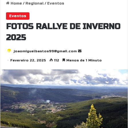
Home
/
Regional
/
Eventos
Eventos
FOTOS RALLYE DE INVERNO
2025
joaomiguelbastos99@gmail.com
S
e
Fevereiro 22, 2025
112
Menos de 1 Minuto
n
d
a
n
e
m
a
i
l