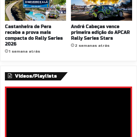
Castanheira de Pera
André Cabeças vence
recebe a prova mais
primeira edição do APCAR
compacta do Rally Series
Rally Series Stars
2026
2 semanas atrás
1 semana atrás
Vídeos/Playlists