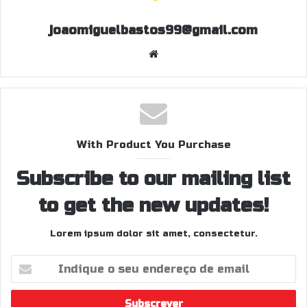
joaomiguelbastos99@gmail.com
W
eb
sit
e
With Product You Purchase
Subscribe to our mailing list
to get the new updates!
Lorem ipsum dolor sit amet, consectetur.
I
n
d
i