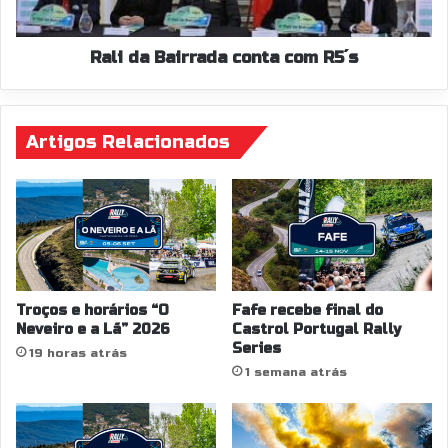
l
c
a
e
i
R
r
Rali da Bairrada conta com R5´s
a
r
l
a
l
d
y
Artigos Relacionados
a
e
c
d
o
e
n
I
t
n
a
v
c
e
o
r
m
Troços e horários “O
Fafe recebe final do
n
R
Neveiro e a Lã” 2026
Castrol Portugal Rally
Series
o
5
19 horas atrás
´
1 semana atrás
s