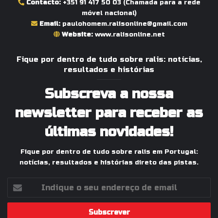
Contacto:
+351 91 417 50 03
(Chamada para a rede
móvel nacional)
Email:
paulohomem.ralisonline@gmail.com
Website:
www.ralisonline.net
Fique por dentro de tudo sobre ralis: notícias,
resultados e histórias
Subscreva a nossa
newsletter para receber as
últimas novidades!
Fique por dentro de tudo sobre ralis em Portugal:
notícias, resultados e histórias direto das pistas.
Indique
o
seu
endereço