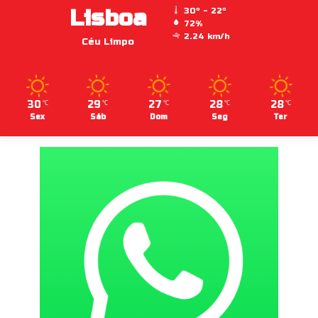
Lisboa
30º - 22º
72%
2.24 km/h
Céu Limpo
30
29
27
28
28
℃
℃
℃
℃
℃
Sex
Sáb
Dom
Seg
Ter