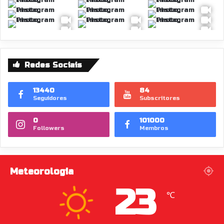
Redes Sociais
13440
84
Seguidores
Subscritores
0
101000
Followers
Membros
Meteorologia
23
℃