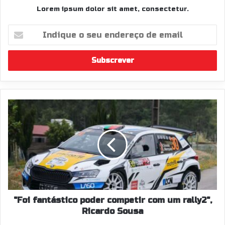
Lorem ipsum dolor sit amet, consectetur.
Indique
o
seu
endereço
de
email
"Foi
fantástico
poder
competir
com
um
rally2",
Ricardo
Sousa
"Foi fantástico poder competir com um rally2",
Ricardo Sousa