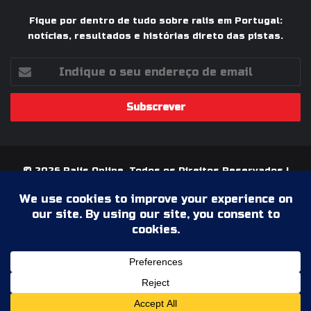
Fique por dentro de tudo sobre ralis em Portugal:
notícias, resultados e histórias direto das pistas.
Indique
o
seu
endereço
de
email
© 2026 Ralis Online, Todos os Direitos Reservados |
Paixão pelos Ralis em Portugal
Termos & Condições
Política de Privacidade
Ficha Técnica
Estatuto Editorial
Facebook
YouTube
Instagram
WhatsApp
Grupo
Facebook