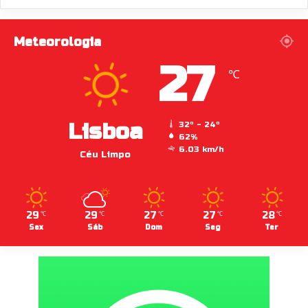
Meteorologia
27
℃
Lisboa
32º - 24º
62%
6.03 km/h
Céu Limpo
29
29
27
27
28
℃
℃
℃
℃
℃
Sex
Sáb
Dom
Seg
Ter