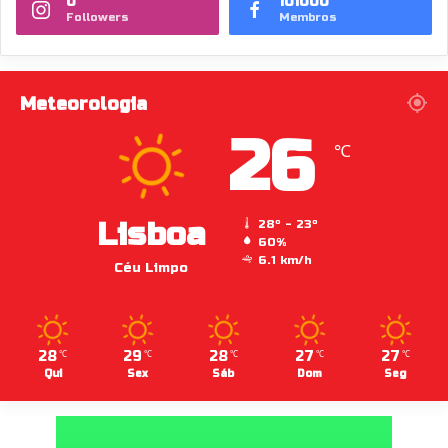
0
101000
Followers
Membros
Meteorologia
26
℃
Lisboa
28º - 23º
60%
6.1 km/h
Céu Limpo
28
29
28
27
27
℃
℃
℃
℃
℃
Qui
Sex
Sáb
Dom
Seg