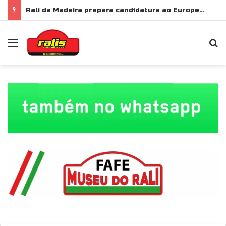
Rali da Madeira prepara candidatura ao Europeu de Ralis para 2028
Menu
P