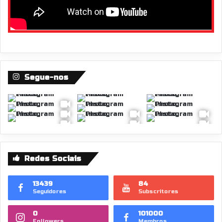
Segue-nos
Redes Sociais
13439
84
Seguidores
Subscritores
0
101000
Followers
Membros