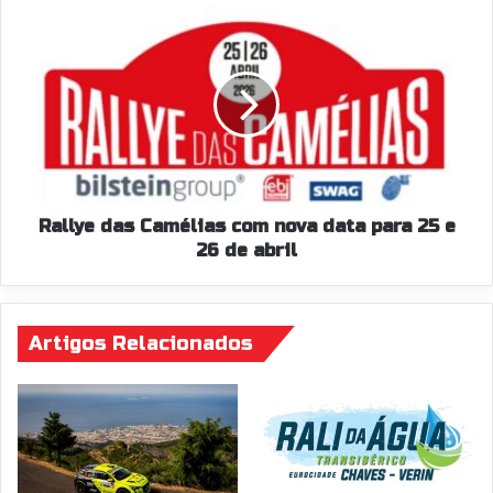
Rallye
das
Camélias
com
nova
data
para
25
e
26
Rallye das Camélias com nova data para 25 e
de
26 de abril
abril
Artigos Relacionados