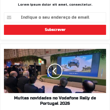
Lorem ipsum dolor sit amet, consectetur.
Indique
o
seu
endereço
de
email
Muitas
novidades
no
Vodafone
Rally
de
Portugal
2026
Muitas novidades no Vodafone Rally de
Portugal 2026