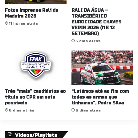
Fotos imprensa Rali da
RALI DA ÁGUA –
Madeira 2026
TRANSIBÉRICO
EUROCIDADE CHAVES
11 horas atrás
VERIN 2026 (11 E 12
SETEMBRO)
5 dias atrás
Três “mais” candidatos ao
“Lutámos até ao fim com
título no CPR em sete
todas as armas que
possíveis
tínhamos”, Pedro Silva
6 dias atrás
6 dias atrás
Vídeos/Playlists