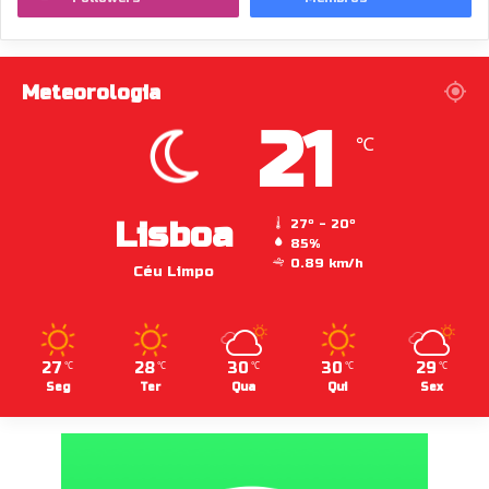
Meteorologia
21
℃
Lisboa
27º - 20º
85%
0.89 km/h
Céu Limpo
27
28
30
30
29
℃
℃
℃
℃
℃
Seg
Ter
Qua
Qui
Sex