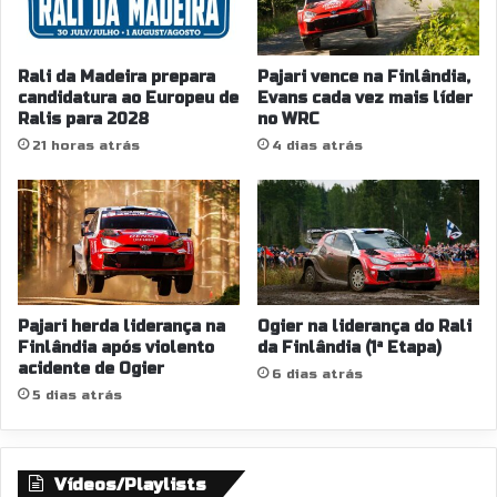
Rali da Madeira prepara
Pajari vence na Finlândia,
candidatura ao Europeu de
Evans cada vez mais líder
Ralis para 2028
no WRC
21 horas atrás
4 dias atrás
Pajari herda liderança na
Ogier na liderança do Rali
Finlândia após violento
da Finlândia (1ª Etapa)
acidente de Ogier
6 dias atrás
5 dias atrás
Vídeos/Playlists