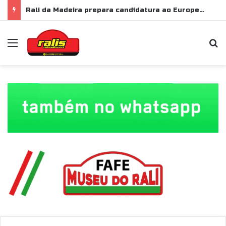
Rali da Madeira prepara candidatura ao Europeu de Ralis para 2028
Menu
P