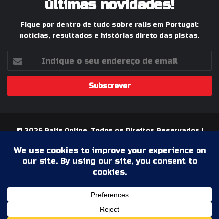
últimas novidades!
Fique por dentro de tudo sobre ralis em Portugal:
notícias, resultados e histórias direto das pistas.
Indique
o
seu
endereço
de
email
© 2026 Ralis Online, Todos os Direitos Reservados |
Paixão pelos Ralis em Portugal
Termos & Condições
Política de Privacidade
Ficha Técnica
Estatuto Editorial
Facebook
YouTube
Instagram
WhatsApp
Grupo