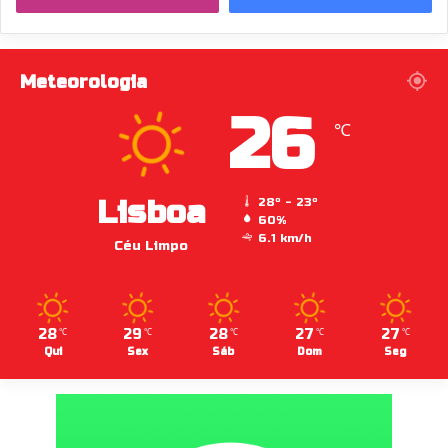
Meteorologia
26
℃
Lisboa
28º - 23º
60%
6.1 km/h
Céu Limpo
28
29
28
27
27
℃
℃
℃
℃
℃
Qui
Sex
Sáb
Dom
Seg