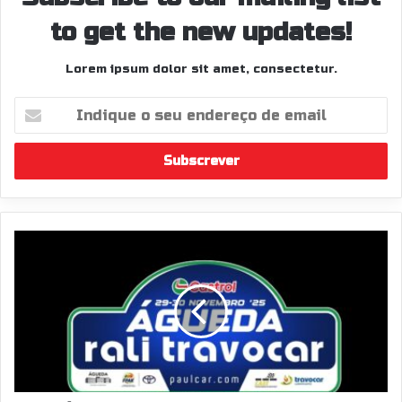
to get the new updates!
Lorem ipsum dolor sit amet, consectetur.
Indique
o
seu
endereço
de
email
ÁGUEDA
RALI
TRAVOCAR
(29
E
30
DE
NOVEMBRO)