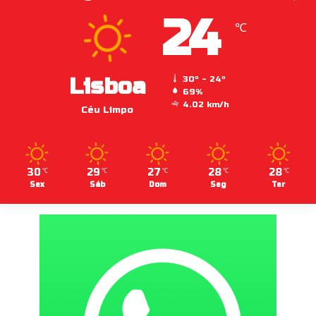
24
℃
Lisboa
30º - 24º
69%
4.02 km/h
Céu Limpo
30
29
27
28
28
℃
℃
℃
℃
℃
Sex
Sáb
Dom
Seg
Ter