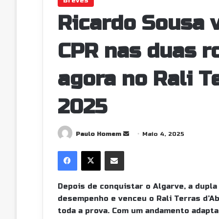
Breves
Ricardo Sousa v
CPR nas duas r
agora no Rali T
2025
Paulo Homem
S
Maio 4, 2025
e
Facebook
X
Partilhar Via Email
n
d
a
Depois de conquistar o Algarve, a dupla
n
desempenho e venceu o Rali Terras d’Ab
e
toda a prova. Com um andamento adaptad
m