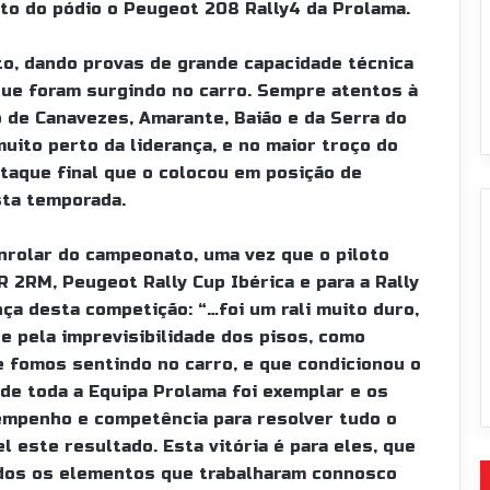
lto do pódio o Peugeot 208 Rally4 da Prolama.
to, dando provas de grande capacidade técnica
que foram surgindo no carro. Sempre atentos à
 de Canavezes, Amarante, Baião e da Serra do
uito perto da liderança, e no maior troço do
 ataque final que o colocou em posição de
sta temporada.
nrolar do campeonato, uma vez que o piloto
 2RM, Peugeot Rally Cup Ibérica e para a Rally
ça desta competição: “…foi um rali muito duro,
e pela imprevisibilidade dos pisos, como
fomos sentindo no carro, e que condicionou o
e toda a Equipa Prolama foi exemplar e os
empenho e competência para resolver tudo o
l este resultado. Esta vitória é para eles, que
odos os elementos que trabalharam connosco