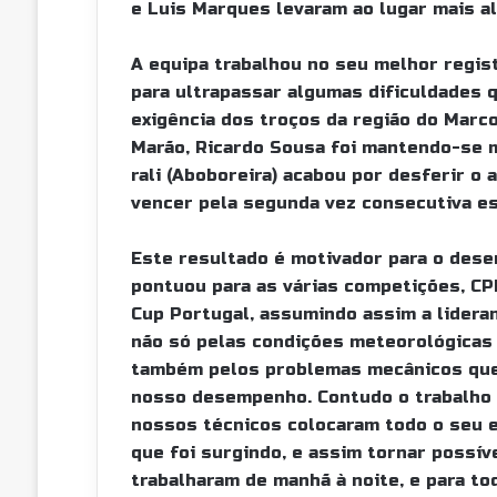
e Luis Marques levaram ao lugar mais a
a
i
A equipa trabalhou no seu melhor regis
l
para ultrapassar algumas dificuldades 
exigência dos troços da região do Marco
Marão, Ricardo Sousa foi mantendo-se m
rali (Aboboreira) acabou por desferir o
vencer pela segunda vez consecutiva e
Este resultado é motivador para o dese
pontuou para as várias competições, CPR
Cup Portugal, assumindo assim a lideran
não só pelas condições meteorológicas 
também pelos problemas mecânicos que 
nosso desempenho. Contudo o trabalho d
nossos técnicos colocaram todo o seu 
que foi surgindo, e assim tornar possíve
trabalharam de manhã à noite, e para t