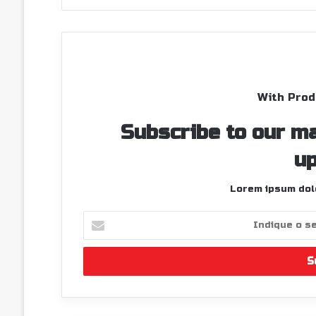
m
With Prod
Subscribe to our ma
up
Lorem ipsum dolo
I
n
d
i
q
u
e