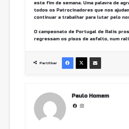
este fim de semana. Uma palavra de ag
todos os Patrocinadores que nos ajudam
continuar a trabalhar para lutar pelo no
O campeonato de Portugal de Ralis pros
regressam os pisos de asfalto, num ral
Facebook
X
Partilhar Via Email
Partilhar
Paulo Homem
Fa
In
ce
st
bo
ag
ok
ra