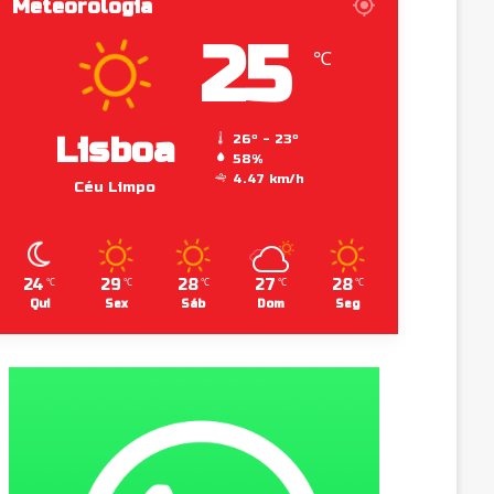
Meteorologia
25
℃
Lisboa
26º - 23º
58%
4.47 km/h
Céu Limpo
24
29
28
27
28
℃
℃
℃
℃
℃
Qui
Sex
Sáb
Dom
Seg