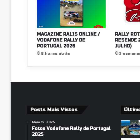
i
d
a
d
e
MAGAZINE RALIS ONLINE /
RALLY ROT
d
VODAFONE RALLY DE
RESENDE 2
e
PORTUGAL 2026
JULHO)
P
8 horas atrás
3 semana
o
r
t
i
m
ã
o
2
Posts Mais Vistos
Últim
0
2
Maio 15, 2025
5
Fotos Vodafone Rally de Portugal
2025