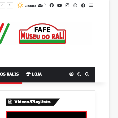
℃
Facebook
YouTube
Instagram
WhatsApp
25
Grupo Facebo
Sidebar
Lisboa
Log In
Switch skin
Pesquisar p
OS RALIS
LOJA
Vídeos/Playlists