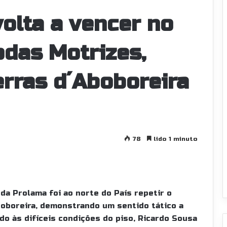
olta a vencer no
odas Motrizes,
erras d´Aboboreira
78
lido 1 minuto
 da Prolama foi ao norte do País repetir o
oboreira, demonstrando um sentido tático a
o às difíceis condições do piso, Ricardo Sousa