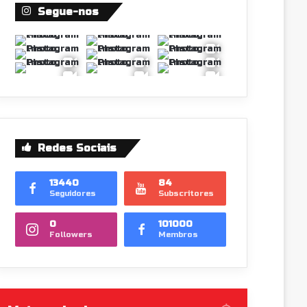
Segue-nos
Redes Sociais
13440
84
Seguidores
Subscritores
0
101000
Followers
Membros