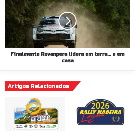
Rovanpera
lidera
em
terra...
e
em
casa
Finalmente Rovanpera lidera em terra... e em
casa
Artigos Relacionados