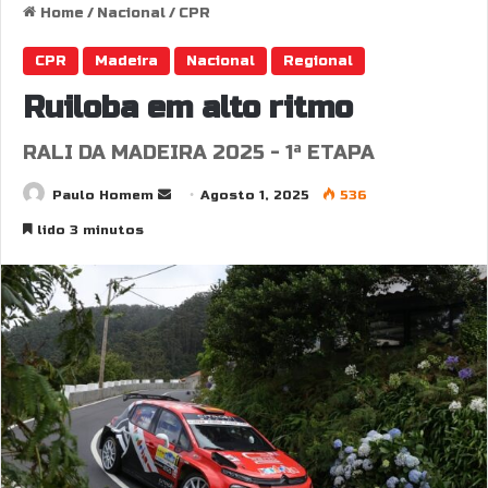
Home
/
Nacional
/
CPR
CPR
Madeira
Nacional
Regional
Ruiloba em alto ritmo
RALI DA MADEIRA 2025 - 1ª ETAPA
Send
Paulo Homem
Agosto 1, 2025
536
an
lido 3 minutos
email