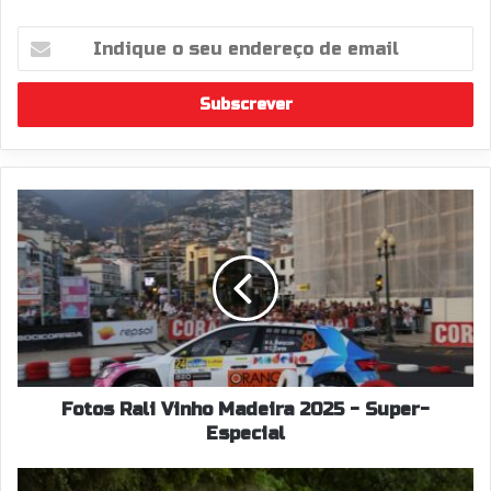
Indique
o
seu
endereço
de
email
Fotos
Rali
Vinho
Madeira
2025
-
Super-
Especial
Fotos Rali Vinho Madeira 2025 - Super-
Especial
Finalmente