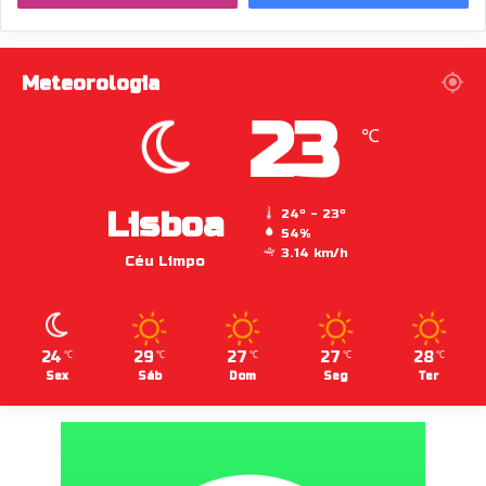
Meteorologia
23
℃
Lisboa
24º - 23º
54%
3.14 km/h
Céu Limpo
24
29
27
27
28
℃
℃
℃
℃
℃
Sex
Sáb
Dom
Seg
Ter