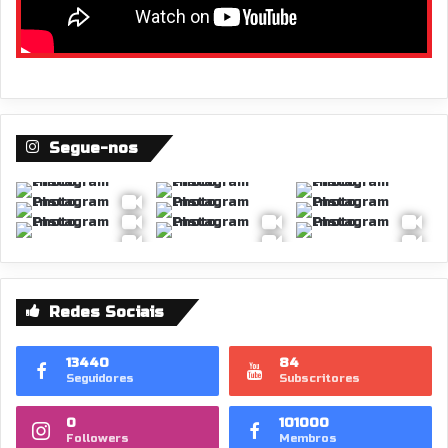
Segue-nos
Redes Sociais
13440
84
Seguidores
Subscritores
0
101000
Followers
Membros