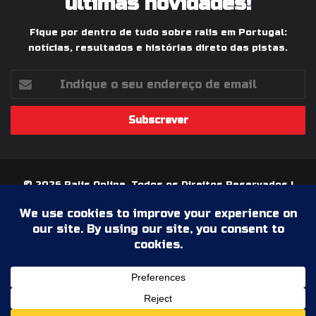
últimas novidades!
Fique por dentro de tudo sobre ralis em Portugal:
notícias, resultados e histórias direto das pistas.
Indique
o
seu
endereço
de
email
© 2026 Ralis Online, Todos os Direitos Reservados |
Paixão pelos Ralis em Portugal
Termos & Condições
Política de Privacidade
Ficha Técnica
Estatuto Editorial
Facebook
YouTube
Instagram
WhatsApp
Grupo