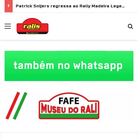
Patrick Snijers regressa ao Rally Madeira Legend com Ford Sierra RS Cosworth
Menu
P