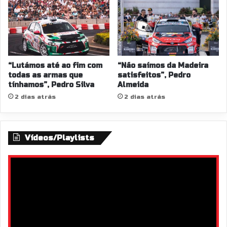
“Lutámos até ao fim com
“Não saímos da Madeira
todas as armas que
satisfeitos”, Pedro
tínhamos”, Pedro Silva
Almeida
2 dias atrás
2 dias atrás
Vídeos/Playlists