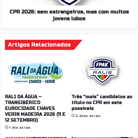
lobos
CPR 2026: sem estrangeiros, mas com muitos
jovens lobos
Artigos Relacionados
RALI DA ÁGUA –
Três “mais” candidatos ao
TRANSIBÉRICO
título no CPR em sete
EUROCIDADE CHAVES
possíveis
VERIN MADEIRA 2026 (11 E
2 dias atrás
12 SETEMBRO)
1 dia atrás