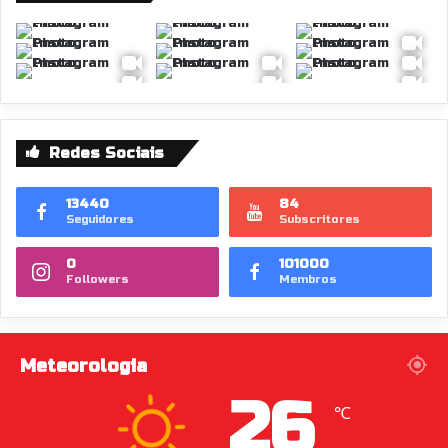
Redes Sociais
13440
84
Seguidores
Subscritores
0
101000
Followers
Membros
Meteorologia
26
℃