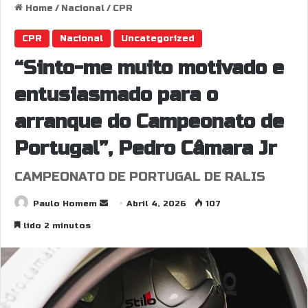
Home
/
Nacional
/
CPR
CPR
Nacional
Uncategorized
“Sinto-me muito motivado e
entusiasmado para o
arranque do Campeonato de
Portugal”, Pedro Câmara Jr
CAMPEONATO DE PORTUGAL DE RALIS
Send
Paulo Homem
Abril 4, 2026
107
an
lido 2 minutos
email