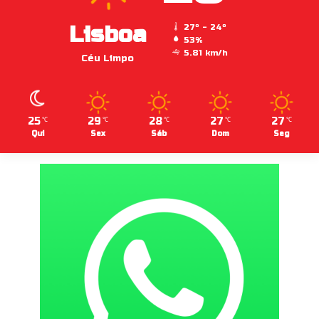
Lisboa
27º - 24º
53%
5.81 km/h
Céu Limpo
25
29
28
27
27
℃
℃
℃
℃
℃
Qui
Sex
Sáb
Dom
Seg