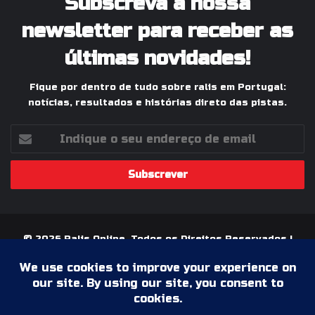
Subscreva a nossa
newsletter para receber as
últimas novidades!
Fique por dentro de tudo sobre ralis em Portugal:
notícias, resultados e histórias direto das pistas.
Indique
o
seu
endereço
de
email
© 2026 Ralis Online, Todos os Direitos Reservados |
Paixão pelos Ralis em Portugal
Termos & Condições
Política de Privacidade
Ficha Técnica
Estatuto Editorial