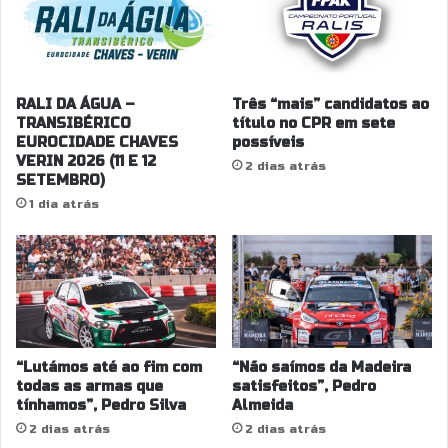
RALI DA ÁGUA –
Três “mais” candidatos ao
TRANSIBÉRICO
título no CPR em sete
EUROCIDADE CHAVES
possíveis
VERIN 2026 (11 E 12
2 dias atrás
SETEMBRO)
1 dia atrás
“Lutámos até ao fim com
“Não saímos da Madeira
todas as armas que
satisfeitos”, Pedro
tínhamos”, Pedro Silva
Almeida
2 dias atrás
2 dias atrás