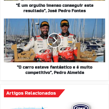
Fontes
"É um orgulho imenso conseguir este
resultado", José Pedro Fontes
"O
carro
esteve
fantástico
e
é
muito
competitivo",
Pedro
Almeida
"O carro esteve fantástico e é muito
competitivo", Pedro Almeida
Artigos Relacionados