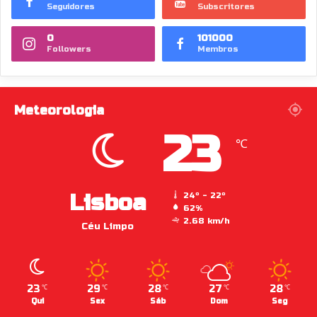
Seguidores
Subscritores
0
101000
Followers
Membros
Meteorologia
23
℃
Lisboa
24º - 22º
62%
2.68 km/h
Céu Limpo
23
29
28
27
28
℃
℃
℃
℃
℃
Qui
Sex
Sáb
Dom
Seg