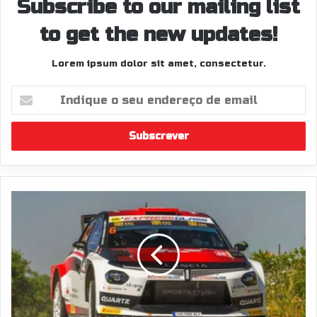
Subscribe to our mailing list
to get the new updates!
Lorem ipsum dolor sit amet, consectetur.
Indique
o
seu
endereço
de
email
"É
um
orgulho
imenso
conseguir
este
resultado",
José
Pedro