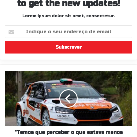
to get the new updates!
Lorem ipsum dolor sit amet, consectetur.
Indique
o
seu
endereço
de
email
"Temos
que
perceber
o
que
esteve
menos
bem",
Armindo
Araújo
"Temos que perceber o que esteve menos