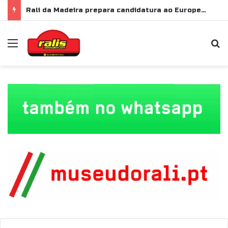
Rali da Madeira prepara candidatura ao Europeu de Ralis para 2028
Menu
P