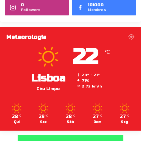
0
101000
Followers
Membros
Meteorologia
22
℃
Lisboa
28º - 21º
71%
2.72 km/h
Céu Limpo
28
29
28
27
27
℃
℃
℃
℃
℃
Qui
Sex
Sáb
Dom
Seg