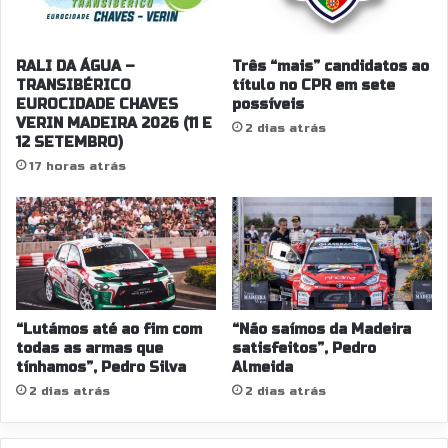
RALI DA ÁGUA –
Três “mais” candidatos ao
TRANSIBÉRICO
título no CPR em sete
EUROCIDADE CHAVES
possíveis
VERIN MADEIRA 2026 (11 E
2 dias atrás
12 SETEMBRO)
17 horas atrás
“Lutámos até ao fim com
“Não saímos da Madeira
todas as armas que
satisfeitos”, Pedro
tínhamos”, Pedro Silva
Almeida
2 dias atrás
2 dias atrás