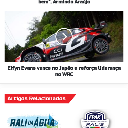
bem", Armindo Araújo
Elfyn
Evans
vence
no
Japão
e
reforça
liderança
no
WRC
Elfyn Evans vence no Japão e reforça liderança
no WRC
Artigos Relacionados