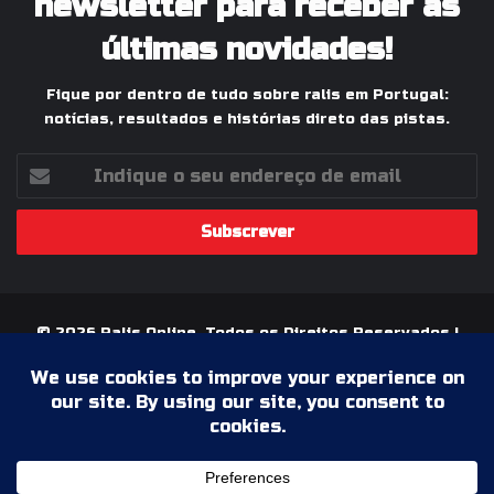
newsletter para receber as
últimas novidades!
Fique por dentro de tudo sobre ralis em Portugal:
notícias, resultados e histórias direto das pistas.
Indique
o
seu
endereço
de
email
© 2026 Ralis Online, Todos os Direitos Reservados |
Paixão pelos Ralis em Portugal
Termos & Condições
Política de Privacidade
Ficha Técnica
Estatuto Editorial
Facebook
YouTube
Instagram
WhatsApp