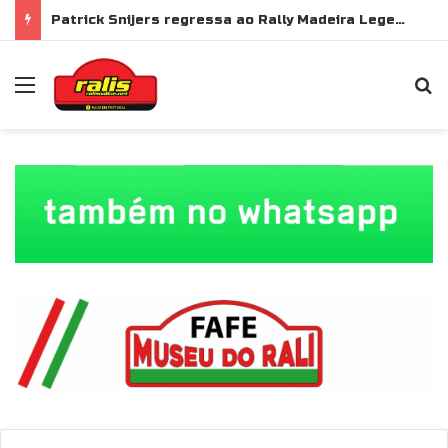
Patrick Snijers regressa ao Rally Madeira Legend com Ford Sierra RS Cosworth
Menu
P