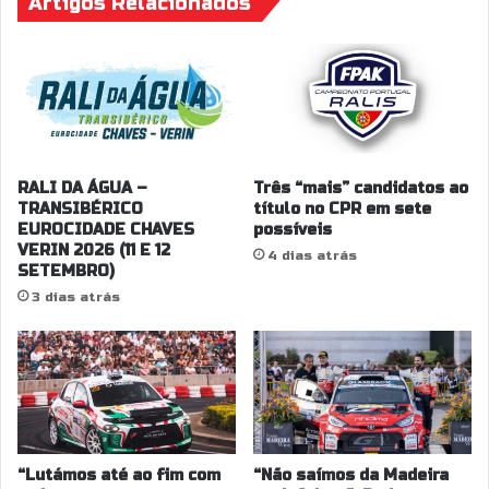
Artigos Relacionados
RALI DA ÁGUA –
Três “mais” candidatos ao
TRANSIBÉRICO
título no CPR em sete
EUROCIDADE CHAVES
possíveis
VERIN 2026 (11 E 12
4 dias atrás
SETEMBRO)
3 dias atrás
“Lutámos até ao fim com
“Não saímos da Madeira