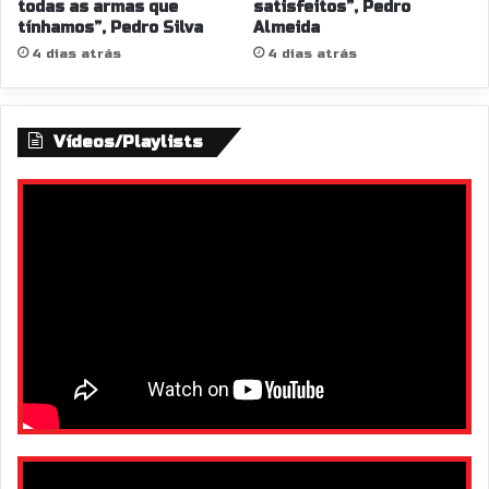
todas as armas que
satisfeitos”, Pedro
tínhamos”, Pedro Silva
Almeida
4 dias atrás
4 dias atrás
Vídeos/Playlists