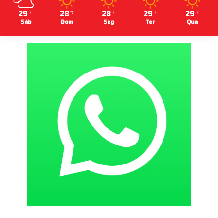
29
28
28
29
29
℃
℃
℃
℃
℃
Sáb
Dom
Seg
Ter
Qua