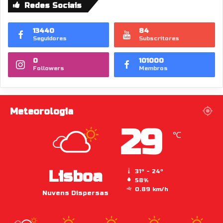
Redes Sociais
13440
84
Seguidores
Subscritores
0
101000
Followers
Membros
Meteorologia
29
℃
Lisboa
31º - 24º
58%
0.89 km/h
Nuvens Dispersas