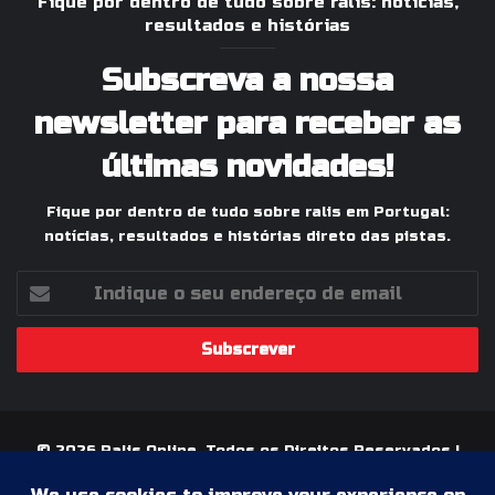
Fique por dentro de tudo sobre ralis: notícias,
resultados e histórias
Subscreva a nossa
newsletter para receber as
últimas novidades!
Fique por dentro de tudo sobre ralis em Portugal:
notícias, resultados e histórias direto das pistas.
Indique
o
seu
endereço
de
email
© 2026 Ralis Online, Todos os Direitos Reservados |
Paixão pelos Ralis em Portugal