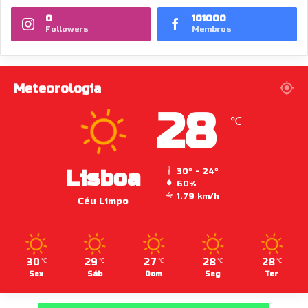
0
101000
Followers
Membros
Meteorologia
28
℃
Lisboa
30º - 24º
60%
1.79 km/h
Céu Limpo
30
29
27
28
28
℃
℃
℃
℃
℃
Sex
Sáb
Dom
Seg
Ter