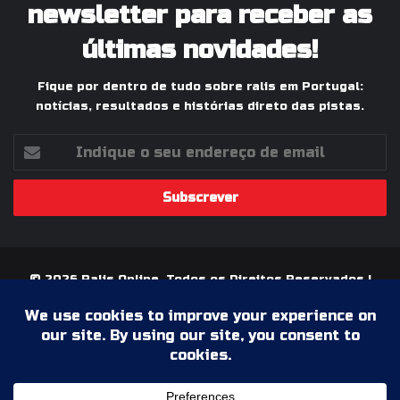
newsletter para receber as
últimas novidades!
Fique por dentro de tudo sobre ralis em Portugal:
notícias, resultados e histórias direto das pistas.
Indique
o
seu
endereço
de
email
© 2026 Ralis Online, Todos os Direitos Reservados |
Paixão pelos Ralis em Portugal
Termos & Condições
Política de Privacidade
Ficha Técnica
Estatuto Editorial