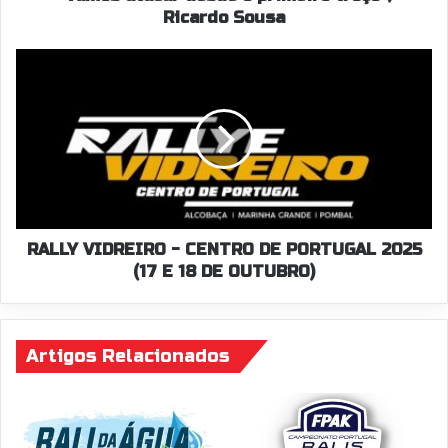
Ricardo Sousa
RALLY
VIDREIRO
-
CENTRO
DE
PORTUGAL
2025
(17
E
18
RALLY VIDREIRO - CENTRO DE PORTUGAL 2025
DE
(17 E 18 DE OUTUBRO)
OUTUBRO)
Artigos Relacionados