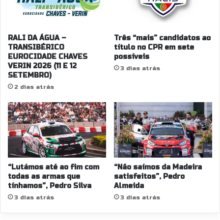
RALI DA ÁGUA –
Três “mais” candidatos ao
TRANSIBÉRICO
título no CPR em sete
EUROCIDADE CHAVES
possíveis
VERIN 2026 (11 E 12
3 dias atrás
SETEMBRO)
2 dias atrás
“Lutámos até ao fim com
“Não saímos da Madeira
todas as armas que
satisfeitos”, Pedro
tínhamos”, Pedro Silva
Almeida
3 dias atrás
3 dias atrás