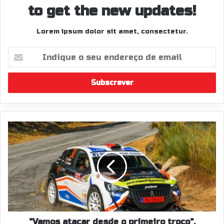
to get the new updates!
Lorem ipsum dolor sit amet, consectetur.
Indique
o
seu
endereço
de
email
"Vamos
atacar
desde
o
primeiro
troço",
Ricardo
Sousa
"Vamos atacar desde o primeiro troço",