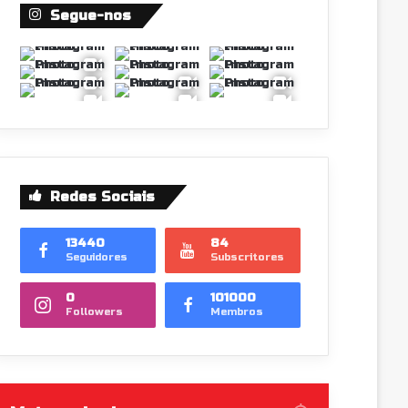
Segue-nos
Redes Sociais
13440
84
Seguidores
Subscritores
0
101000
Followers
Membros