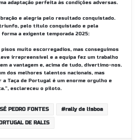
ma adaptação perfeita às condições adversas.
ebração e alegria pelo resultado conquistado.
riunfo, pelo título conquistado e pela
 forma a exigente temporada 2025:
 e pisos muito escorregadios, mas conseguimos
teve irrepreensível e a equipa fez um trabalho
em a vantagem e, acima de tudo, divertimo-nos.
 um dos melhores talentos nacionais, mas
r a Taça de Portugal é um enorme orgulho e
.”, esclareceu o piloto.
SÉ PEDRO FONTES
rally de lisboa
ORTUGAL DE RALIS