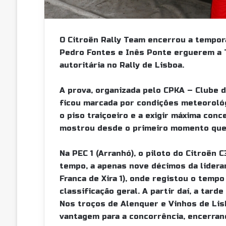
O Citroën Rally Team encerrou a tempor
Pedro Fontes e Inês Ponte erguerem a T
autoritária no Rally de Lisboa.
A prova, organizada pelo CPKA – Clube 
ficou marcada por condições meteorológ
o piso traiçoeiro e a exigir máxima con
mostrou desde o primeiro momento que
Na PEC 1 (Arranhó), o piloto do Citroën 
tempo, a apenas nove décimos da lideran
Franca de Xira 1), onde registou o tempo
classificação geral. A partir daí, a tard
Nos troços de Alenquer e Vinhos de Li
vantagem para a concorrência, encerrand