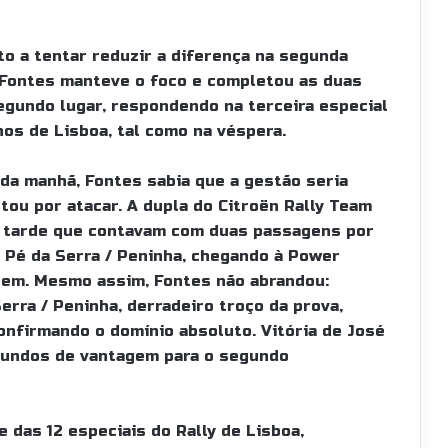
to a tentar reduzir a diferença na segunda
 Fontes manteve o foco e completou as duas
egundo lugar, respondendo na terceira especial
hos de Lisboa, tal como na véspera.
da manhã, Fontes sabia que a gestão seria
ou por atacar. A dupla do Citroën Rally Team
 tarde que contavam com duas passagens por
 Pé da Serra / Peninha, chegando à Power
em. Mesmo assim, Fontes não abrandou:
rra / Peninha, derradeiro troço da prova,
onfirmando o domínio absoluto. Vitória de José
egundos de vantagem para o segundo
e das 12 especiais do Rally de Lisboa,