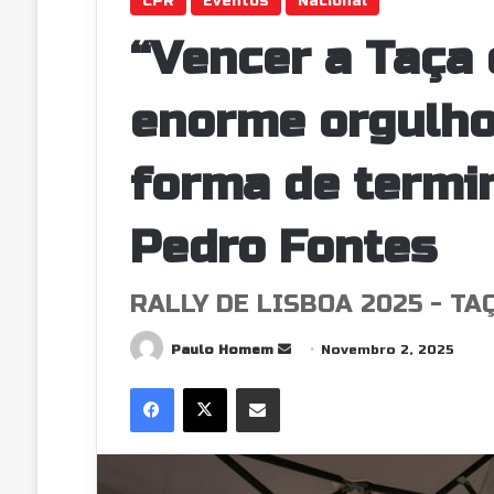
CPR
Eventos
Nacional
“Vencer a Taça 
enorme orgulho
forma de termin
Pedro Fontes
RALLY DE LISBOA 2025 - TA
Send
Paulo Homem
Novembro 2, 2025
an
Facebook
X
Partilhar Via Email
email