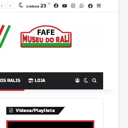
Facebook
YouTube
Instagram
WhatsApp
℃
Grupo Faceboo
Sidebar
23
Lisboa
Log In
Switch skin
Pesquisar p
OS RALIS
LOJA
Vídeos/Playlists