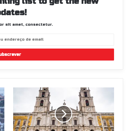
iling list to get the new
dates!
r sit amet, consectetur.
Soltas
Rally
de
Lisboa
2025