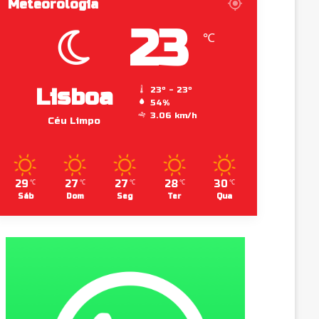
Meteorologia
23
℃
Lisboa
23º - 23º
54%
3.06 km/h
Céu Limpo
29
27
27
28
30
℃
℃
℃
℃
℃
Sáb
Dom
Seg
Ter
Qua