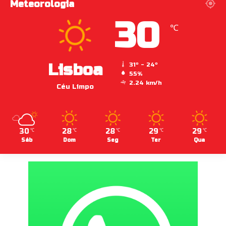
Meteorologia
30
℃
Lisboa
31º - 24º
55%
2.24 km/h
Céu Limpo
30
28
28
29
29
℃
℃
℃
℃
℃
Sáb
Dom
Seg
Ter
Qua