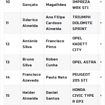
10
IMPREZA
+3
Gonçalo
Magalhães
WRX STI
Ana Filipa
TRIUMPH
Ilderico
11
Cardoso
DOLOMITE
+4
Almeida
Almeida
SPRINT
OPEL
António
Francisco
12
KADETT
+5
Silva
Pinto
CITY
Bruno
Rúben
13
OPEL ASTRA
+5
Silva
Cunha
Francisco
PEUGEOT
14
Paulo Neto
+6
Azevedo
205 GTI
HONDA
Helder
Daniel
15
CIVIC TYPE
+6:
Almeida
Santos
R EP3