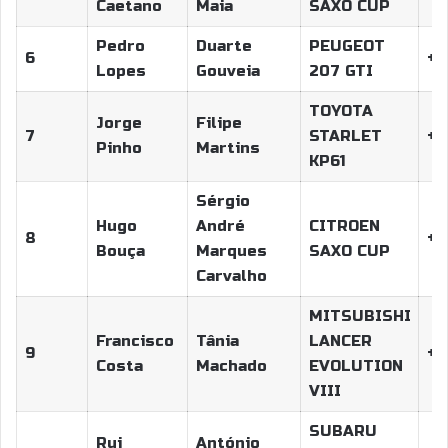
Caetano
Maia
SAXO CUP
Pedro
Duarte
PEUGEOT
6
+2
Lopes
Gouveia
207 GTI
TOYOTA
Jorge
Filipe
7
STARLET
+3
Pinho
Martins
KP61
Sérgio
Hugo
André
CITROEN
8
+3
Bouça
Marques
SAXO CUP
Carvalho
MITSUBISHI
Francisco
Tânia
LANCER
9
+3
Costa
Machado
EVOLUTION
VIII
SUBARU
Rui
António