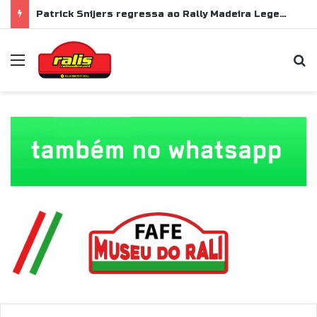
Patrick Snijers regressa ao Rally Madeira Legend com Ford Sierra RS Cosworth
Menu
P