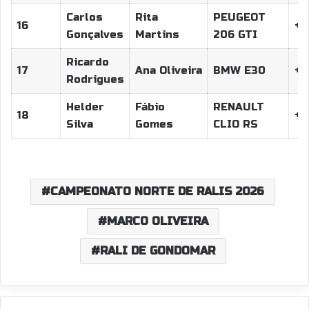
Carlos
Rita
PEUGEOT
16
+6
Gonçalves
Martins
206 GTI
Ricardo
17
Ana Oliveira
BMW E30
+7
Rodrigues
Helder
Fábio
RENAULT
18
+8
Silva
Gomes
CLIO RS
CAMPEONATO NORTE DE RALIS 2026
MARCO OLIVEIRA
RALI DE GONDOMAR