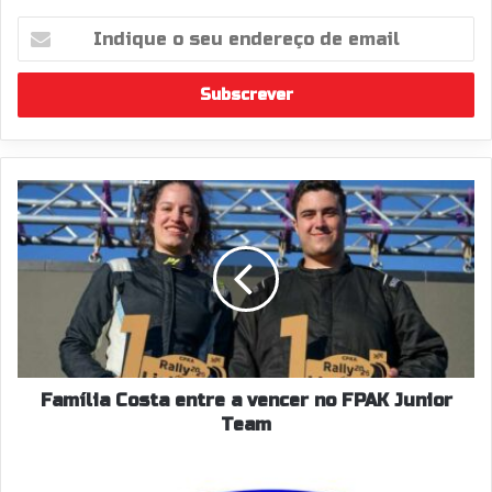
Indique
o
seu
endereço
de
email
Família
Costa
entre
a
vencer
no
FPAK
Junior
Team
Família Costa entre a vencer no FPAK Junior
Team
Inscritos
Rali