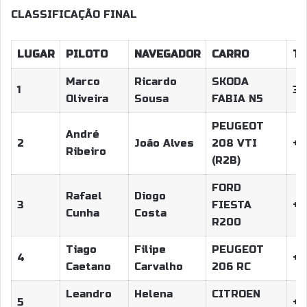
CLASSIFICAÇÃO FINAL
LUGAR
PILOTO
NAVEGADOR
CARRO
T
Marco
Ricardo
SKODA
1
38
Oliveira
Sousa
FABIA N5
PEUGEOT
André
2
João Alves
208 VTI
+5
Ribeiro
(R2B)
FORD
Rafael
Diogo
3
FIESTA
+1
Cunha
Costa
R200
Tiago
Filipe
PEUGEOT
4
+1:
Caetano
Carvalho
206 RC
Leandro
Helena
CITROEN
5
+1