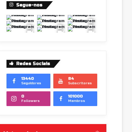
Segue-nos
Redes Sociais
13440
84
Seguidores
Subscritores
0
101000
Followers
Membros