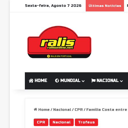
Sexta-feira, Agosto 7 2026
Últimas Notícias
HOME
MUNDIAL
NACIONAL
Home
/
Nacional
/
CPR
/
Família Costa entre
CPR
Nacional
Trofeus