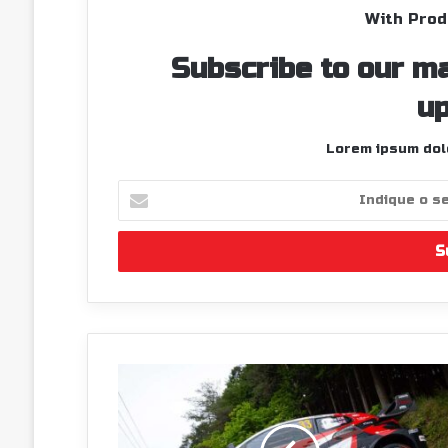
With Prod
Subscribe to our ma
up
Lorem ipsum dolo
Indique
o
seu
endereço
de
email
Elfyn
Evans
vence
no