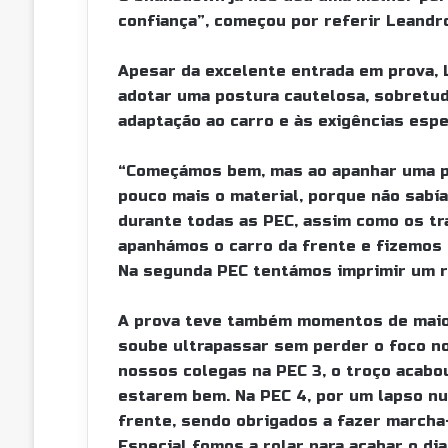
confiança”, começou por referir Leandr
Apesar da excelente entrada em prova, 
adotar uma postura cautelosa, sobretud
adaptação ao carro e às exigências espe
“Começámos bem, mas ao apanhar uma p
pouco mais o material, porque não sab
durante todas as PEC, assim como os tra
apanhámos o carro da frente e fizemos u
Na segunda PEC tentámos imprimir um ri
A prova teve também momentos de maior 
soube ultrapassar sem perder o foco no
nossos colegas na PEC 3, o troço acabou 
estarem bem. Na PEC 4, por um lapso nu
frente, sendo obrigados a fazer marcha
Especial fomos a rolar para acabar o di