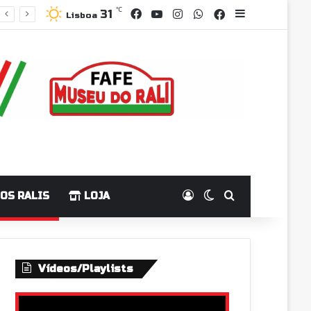
Facebook
YouTube
Instagram
WhatsApp
℃
Grupo Faceboo
Sidebar
31
Lisboa
Log In
Switch skin
Pesquisar p
OS RALIS
LOJA
Vídeos/Playlists