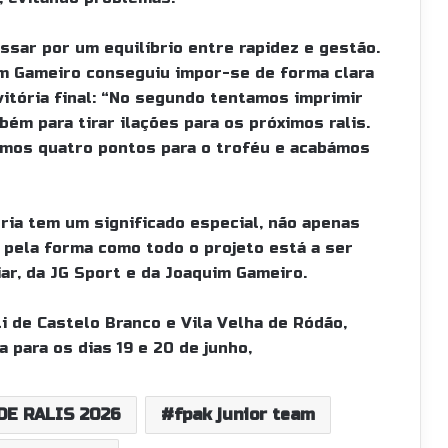
assar por um equilíbrio entre rapidez e gestão.
im Gameiro conseguiu impor-se de forma clara
vitória final: “No segundo tentamos imprimir
m para tirar ilações para os próximos ralis.
mos quatro pontos para o troféu e acabámos
ória tem um significado especial, não apenas
pela forma como todo o projeto está a ser
ar, da JG Sport e da Joaquim Gameiro.
li de Castelo Branco e Vila Velha de Ródão,
 para os dias 19 e 20 de junho,
E RALIS 2026
fpak junior team