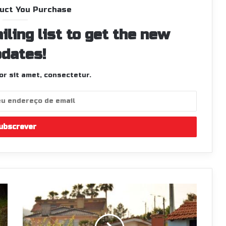
uct You Purchase
iling list to get the new
dates!
r sit amet, consectetur.
Vitória
sem
oposição
de