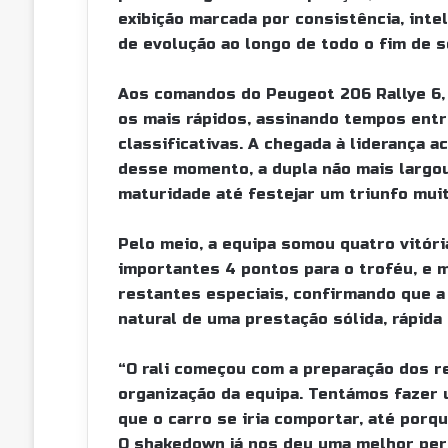
exibição marcada por consistência, inte
de evolução ao longo de todo o fim de 
Aos comandos do Peugeot 206 Rallye 6, 
os mais rápidos, assinando tempos entr
classificativas. A chegada à liderança a
desse momento, a dupla não mais largo
maturidade até festejar um triunfo muit
Pelo meio, a equipa somou quatro vitóri
importantes 4 pontos para o troféu, e
restantes especiais, confirmando que a 
natural de uma prestação sólida, rápida
“O rali começou com a preparação dos 
organização da equipa. Tentámos fazer
que o carro se iria comportar, até por
O shakedown já nos deu uma melhor per