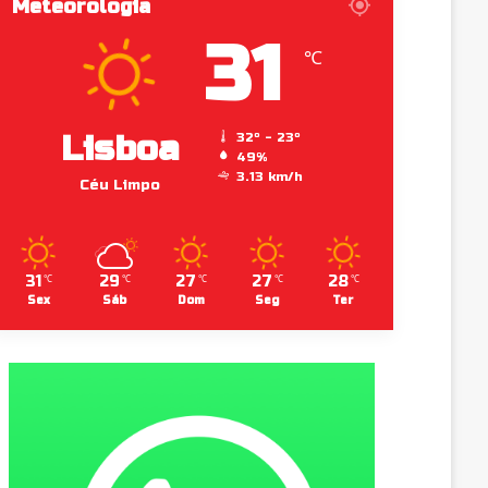
Meteorologia
31
℃
Lisboa
32º - 23º
49%
3.13 km/h
Céu Limpo
31
29
27
27
28
℃
℃
℃
℃
℃
Sex
Sáb
Dom
Seg
Ter