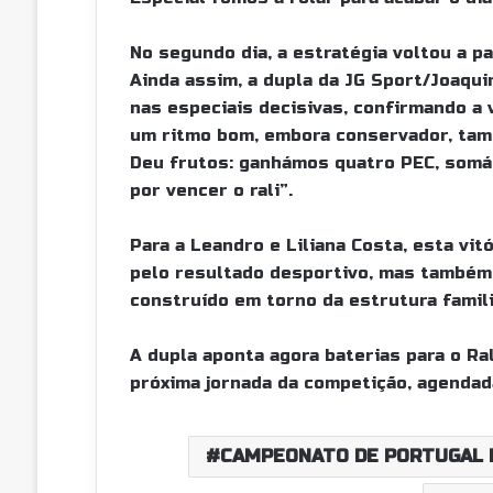
No segundo dia, a estratégia voltou a p
Ainda assim, a dupla da JG Sport/Joaqu
nas especiais decisivas, confirmando a 
um ritmo bom, embora conservador, també
Deu frutos: ganhámos quatro PEC, somá
por vencer o rali”.
Para a Leandro e Liliana Costa, esta vit
pelo resultado desportivo, mas também 
construído em torno da estrutura famili
A dupla aponta agora baterias para o Ra
próxima jornada da competição, agendada
CAMPEONATO DE PORTUGAL D