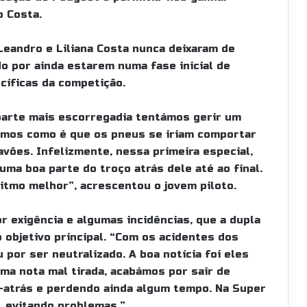
o Costa.
Leandro e Liliana Costa nunca deixaram de
o por ainda estarem numa fase inicial de
cíficas da competição.
arte mais escorregadia tentámos gerir um
íamos como é que os pneus se iriam comportar
vões. Infelizmente, nessa primeira especial,
ma boa parte do troço atrás dele até ao final.
tmo melhor”, acrescentou o jovem piloto.
exigência e algumas incidências, que a dupla
 objetivo principal. “Com os acidentes dos
por ser neutralizado. A boa notícia foi eles
ma nota mal tirada, acabámos por sair de
-atrás e perdendo ainda algum tempo. Na Super
a, evitando problemas.”