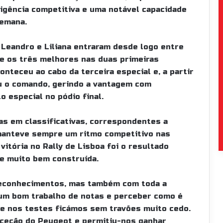
ligência competitiva e uma notável capacidade
semana.
Leandro e Liliana entraram desde logo entre
e os três melhores nas duas primeiras
conteceu ao cabo da terceira especial e, a partir
u o comando, gerindo a vantagem com
o especial no pódio final.
as em classificativas, correspondentes a
 manteve sempre um ritmo competitivo nas
vitória no Rally de Lisboa foi o resultado
 e muito bem construída.
reconhecimentos, mas também com toda a
 um bom trabalho de notas e perceber como é
que nos testes ficámos sem travões muito cedo.
ceção do Peugeot e permitiu-nos ganhar