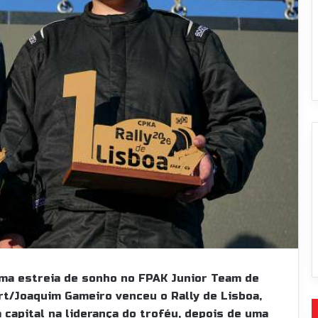
uma estreia de sonho no FPAK Junior Team de
rt/Joaquim Gameiro venceu o Rally de Lisboa,
 capital na liderança do troféu, depois de uma