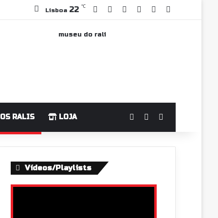
℃
Facebook
YouTube
Instagram
WhatsApp
Grupo Faceboo
Sidebar
22
Lisboa
Log In
Switch skin
Pesquisar po
OS RALIS
LOJA
Vídeos/Playlists