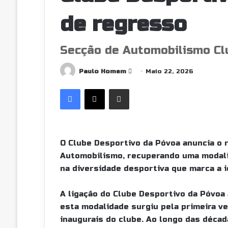
de regresso
Secção de Automobilismo Cl
Send
Paulo Homem
Maio 22, 2026
an
Facebook
X
Partilhar Via Email
email
O Clube Desportivo da Póvoa anuncia o 
Automobilismo, recuperando uma modalid
na diversidade desportiva que marca a 
A ligação do Clube Desportivo da Póvoa
esta modalidade surgiu pela primeira ve
inaugurais do clube. Ao longo das décad