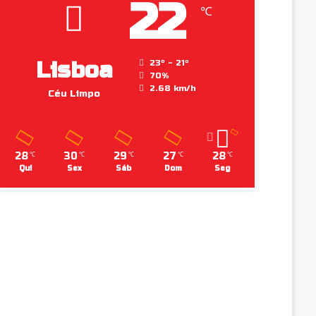
22
℃
Lisboa
23º - 21º
70%
2.68 km/h
Céu Limpo
28
30
29
27
28
℃
℃
℃
℃
℃
Qui
Sex
Sáb
Dom
Seg