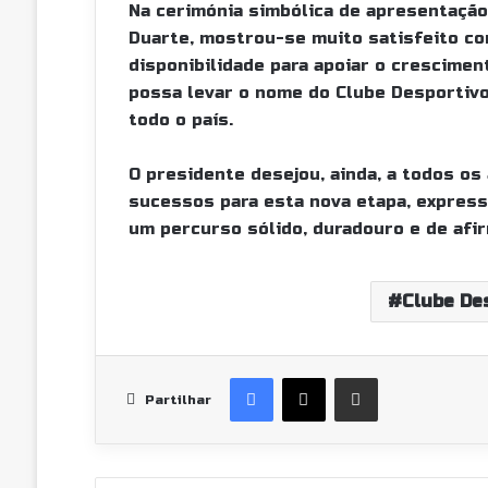
Na cerimónia simbólica de apresentação
Duarte, mostrou-se muito satisfeito co
disponibilidade para apoiar o crescimen
possa levar o nome do Clube Desportivo
todo o país.
O presidente desejou, ainda, a todos o
sucessos para esta nova etapa, expressa
um percurso sólido, duradouro e de afi
Clube De
Facebook
X
Partilhar Via Email
Partilhar