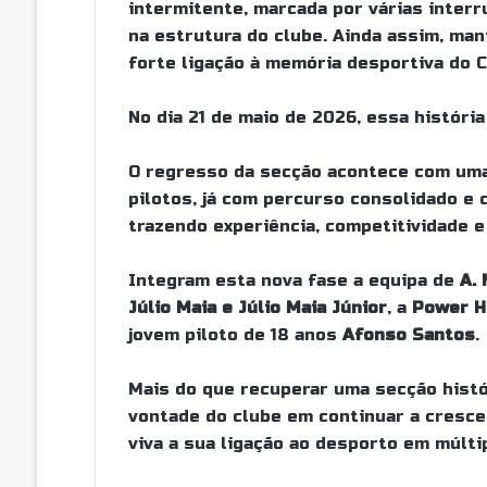
intermitente, marcada por várias inter
na estrutura do clube. Ainda assim, m
forte ligação à memória desportiva do 
No dia 21 de maio de 2026, essa históri
O regresso da secção acontece com uma
pilotos, já com percurso consolidado e
trazendo experiência, competitividade e
Integram esta nova fase a equipa de
A.
Júlio Maia e Júlio Maia Júnior
, a
Power H
jovem piloto de 18 anos
Afonso Santos
.
Mais do que recuperar uma secção hist
vontade do clube em continuar a cresce
viva a sua ligação ao desporto em múlti