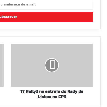
17
Rally2
na
estreia
do
Rally
de
Lisboa
no
CPR
17 Rally2 na estreia do Rally de
Lisboa no CPR