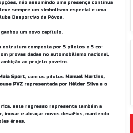
rupções, não assumindo uma presença contínua
anteve sempre um simbolismo especial e uma
Clube Desportivo da Póvoa.
a ganhou um novo capítulo.
 estrutura composta por 5 pilotos e 5 co-
 com provas dadas no automobilismo nacional,
 ambição ao projeto poveiro.
 Maia Sport
, com os pilotos
Manuel Martins,
ouse PVZ
representada por
Hélder Silva
e o
órica, este regresso representa também a
r, inovar e abraçar novos desafios, mantendo
plas áreas.