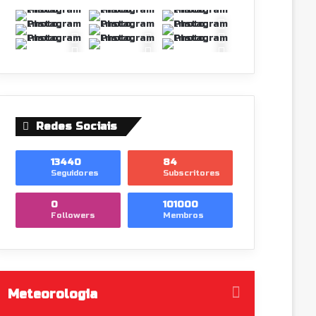
Redes Sociais
13440
84
Seguidores
Subscritores
0
101000
Followers
Membros
Meteorologia