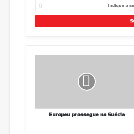
Indique
o
seu
endereço
de
email
Europeu
prossegue
na
Suécia
Europeu prossegue na Suécia