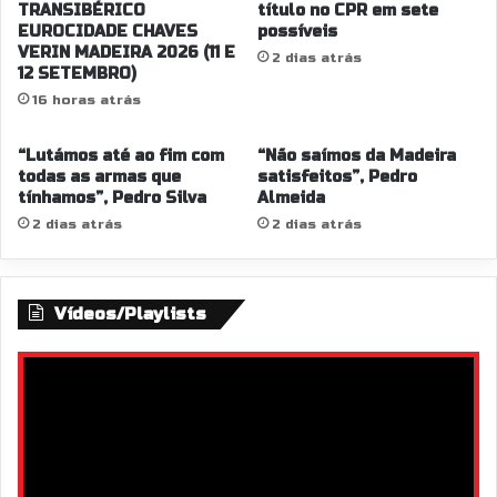
TRANSIBÉRICO
título no CPR em sete
EUROCIDADE CHAVES
possíveis
VERIN MADEIRA 2026 (11 E
2 dias atrás
12 SETEMBRO)
16 horas atrás
“Lutámos até ao fim com
“Não saímos da Madeira
todas as armas que
satisfeitos”, Pedro
tínhamos”, Pedro Silva
Almeida
2 dias atrás
2 dias atrás
Vídeos/Playlists