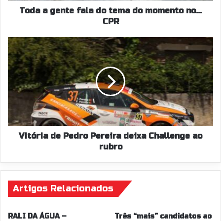
CPR
Toda a gente fala do tema do momento no...
CPR
Vitória
de
Pedro
Pereira
deixa
Challenge
ao
rubro
Vitória de Pedro Pereira deixa Challenge ao
rubro
Artigos Relacionados
RALI DA ÁGUA –
Três “mais” candidatos ao