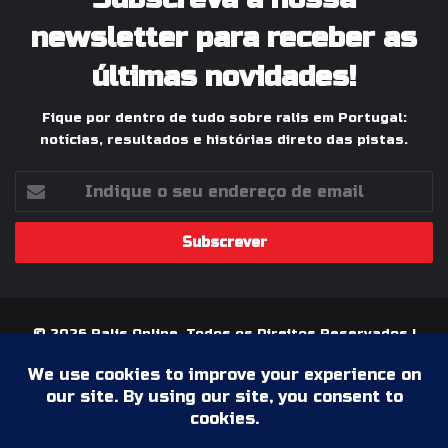
newsletter para receber as
últimas novidades!
Fique por dentro de tudo sobre ralis em Portugal:
notícias, resultados e histórias direto das pistas.
Indique
o
seu
endereço
de
email
© 2026 Ralis Online, Todos os Direitos Reservados |
Paixão pelos Ralis em Portugal
Termos & Condições
Política de Privacidade
Ficha Técnica
Estatuto Editorial