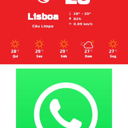
Lisboa
28º - 20º
82%
0.89 km/h
Céu Limpo
28
29
29
27
27
℃
℃
℃
℃
℃
Qui
Sex
Sáb
Dom
Seg