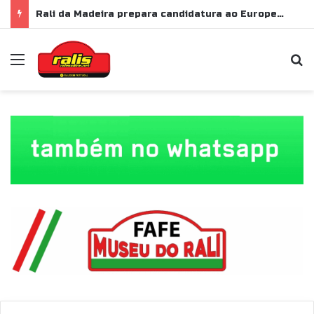
Rali da Madeira prepara candidatura ao Europeu de Ralis para 2028
Menu
P