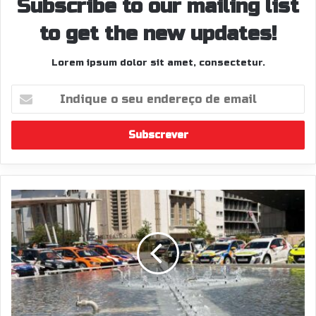
Subscribe to our mailing list
to get the new updates!
Lorem ipsum dolor sit amet, consectetur.
Indique
o
seu
endereço
de
email
Toda
a
gente
fala
do
tema
do
momento
no...