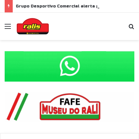
Grupo Desportivo Comercial alerta para falta de apoio ao Azores Rally
Menu
P