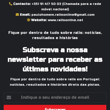
Contacto:
+351 91 417 50 03
(Chamada para a rede
móvel nacional)
Email:
paulohomem.ralisonline@gmail.com
Website:
www.ralisonline.net
Fique por dentro de tudo sobre ralis: notícias,
resultados e histórias
Subscreva a nossa
newsletter para receber as
últimas novidades!
Fique por dentro de tudo sobre ralis em Portugal:
notícias, resultados e histórias direto das pistas.
Indique
o
seu
endereço