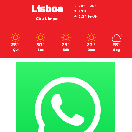
Lisboa
28º - 20º
79%
2.24 km/h
Céu Limpo
28
30
29
27
28
℃
℃
℃
℃
℃
Qui
Sex
Sáb
Dom
Seg