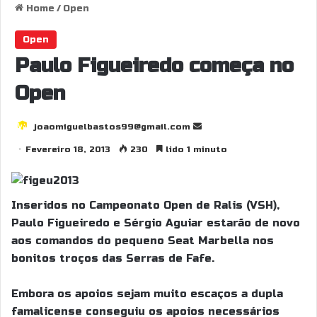
Home
/
Open
Open
Paulo Figueiredo começa no
Open
joaomiguelbastos99@gmail.com
S
e
Fevereiro 18, 2013
230
lido 1 minuto
n
d
a
Inseridos no Campeonato Open de Ralis (VSH),
n
Paulo Figueiredo e Sérgio Aguiar estarão de novo
e
aos comandos do pequeno Seat Marbella nos
m
bonitos troços das Serras de Fafe.
a
i
Embora os apoios sejam muito escaços a dupla
l
famalicense conseguiu os apoios necessários