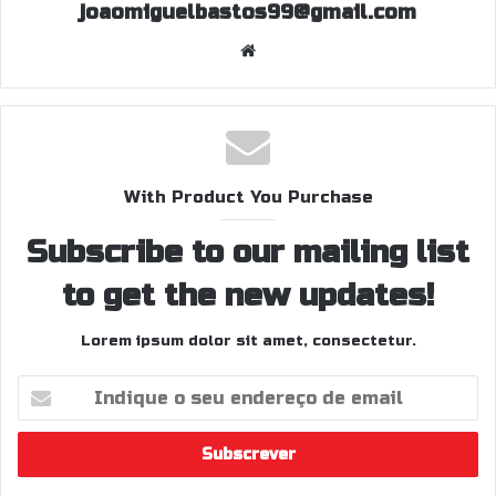
joaomiguelbastos99@gmail.com
W
eb
sit
e
With Product You Purchase
Subscribe to our mailing list
to get the new updates!
Lorem ipsum dolor sit amet, consectetur.
I
n
d
i
q