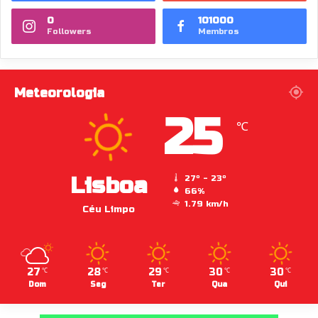
0
101000
Followers
Membros
Meteorologia
25
℃
Lisboa
27º - 23º
66%
1.79 km/h
Céu Limpo
27
28
29
30
30
℃
℃
℃
℃
℃
Dom
Seg
Ter
Qua
Qui