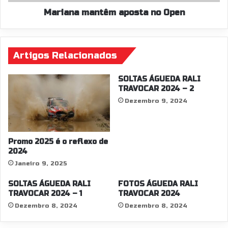
e
a
s
n
Mariana mantêm aposta no Open
i
t
g
ê
n
m
a
Artigos Relacionados
a
ç
p
ã
o
SOLTAS ÁGUEDA RALI
o
s
TRAVOCAR 2024 – 2
2
t
Dezembro 9, 2024
0
a
8
n
T
o
1
O
Promo 2025 é o reflexo de
6
p
2024
e
Janeiro 9, 2025
n
SOLTAS ÁGUEDA RALI
FOTOS ÁGUEDA RALI
TRAVOCAR 2024 – 1
TRAVOCAR 2024
Dezembro 8, 2024
Dezembro 8, 2024