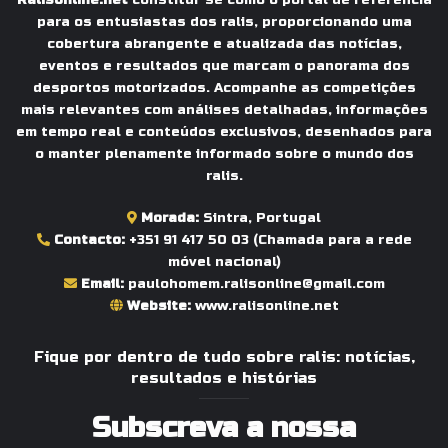
Ralisonline.net
constitui-se como o portal de referência
para os entusiastas dos ralis, proporcionando uma
cobertura abrangente e atualizada das notícias,
eventos e resultados que marcam o panorama dos
desportos motorizados. Acompanhe as competições
mais relevantes com análises detalhadas, informações
em tempo real e conteúdos exclusivos, desenhados para
o manter plenamente informado sobre o mundo dos
ralis.
Morada:
Sintra, Portugal
Contacto:
+351 91 417 50 03
(Chamada para a rede
móvel nacional)
Email:
paulohomem.ralisonline@gmail.com
Website:
www.ralisonline.net
Fique por dentro de tudo sobre ralis: notícias,
resultados e histórias
Subscreva a nossa