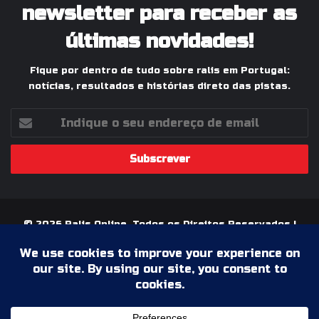
newsletter para receber as
últimas novidades!
Fique por dentro de tudo sobre ralis em Portugal:
notícias, resultados e histórias direto das pistas.
Indique
o
seu
endereço
de
email
© 2026 Ralis Online, Todos os Direitos Reservados |
Paixão pelos Ralis em Portugal
Termos & Condições
Política de Privacidade
Ficha Técnica
Estatuto Editorial