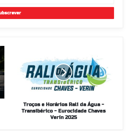
Troços
e
Horários
Rali
da
Água
-
Transibérico
-
Eurocidade
Troços e Horários Rali da Água -
Chaves
Transibérico - Eurocidade Chaves
Verín
Verín 2025
2025