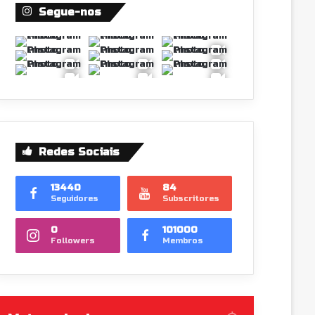
Segue-nos
Redes Sociais
13440
84
Seguidores
Subscritores
0
101000
Followers
Membros