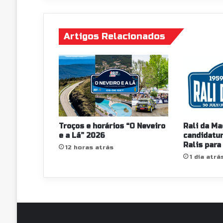
Artigos Relacionados
Troços e horários “O Neveiro
Rali da Ma
e a Lã” 2026
candidatur
Ralis para
12 horas atrás
1 dia atrá