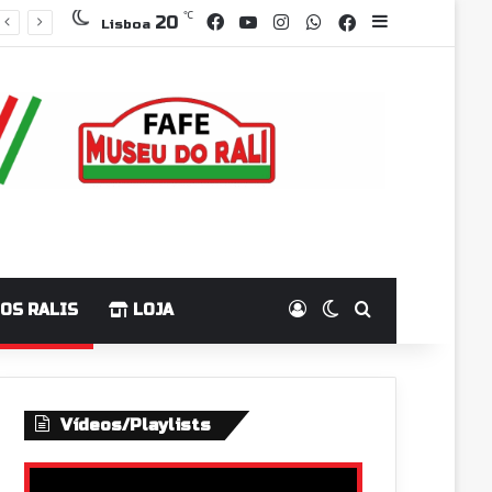
Facebook
YouTube
Instagram
WhatsApp
℃
Grupo Faceboo
Sidebar
20
Lisboa
Log In
Switch skin
Pesquisar p
OS RALIS
LOJA
Vídeos/Playlists