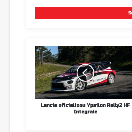
o
seu
endereço
de
email
Lancia
oficializou
Ypsilon
Rally2
HF
Integrale
Lancia oficializou Ypsilon Rally2 HF
Integrale