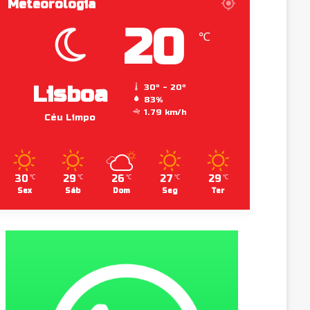
Meteorologia
20
℃
Lisboa
30º - 20º
83%
1.79 km/h
Céu Limpo
30
29
26
27
29
℃
℃
℃
℃
℃
Sex
Sáb
Dom
Seg
Ter