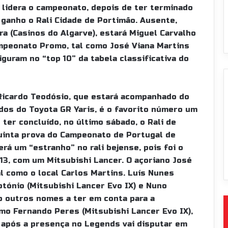
 lidera o campeonato, depois de ter terminado
 ganho o Rali Cidade de Portimão. Ausente,
ra (Casinos do Algarve), estará Miguel Carvalho
mpeonato Promo, tal como José Viana Martins
iguram no “top 10” da tabela classificativa do
 Ricardo Teodósio, que estará acompanhado do
dos do Toyota GR Yaris, é o favorito número um
 ter concluído, no último sábado, o Rali de
quinta prova do Campeonato de Portugal de
erá um “estranho” no rali bejense, pois foi o
13, com um Mitsubishi Lancer. O açoriano José
l como o local Carlos Martins. Luís Nunes
otónio (Mitsubishi Lancer Evo IX) e Nuno
o outros nomes a ter em conta para a
mo Fernando Peres (Mitsubishi Lancer Evo IX),
e após a presença no Legends vai disputar em