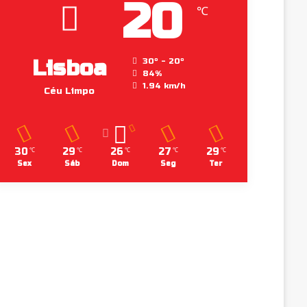
20
℃
Lisboa
30º - 20º
84%
1.94 km/h
Céu Limpo
30
29
26
27
29
℃
℃
℃
℃
℃
Sex
Sáb
Dom
Seg
Ter