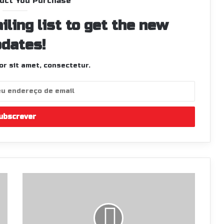
uct You Purchase
iling list to get the new
dates!
r sit amet, consectetur.
Ralis
regressam
a
São
Miguel