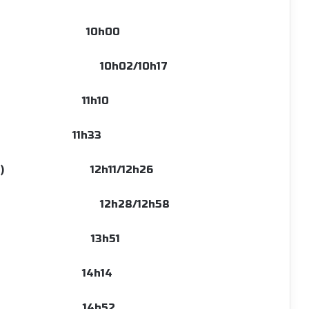
chado 10h00
o de Beja) 10h02/10h17
1,74 Km) 11h10
1 km) 11h33
M.Duarte) 12h11/12h26
o de Beja) 12h28/12h58
ssa 2 13h51
 2 14h14
ado) 14h52