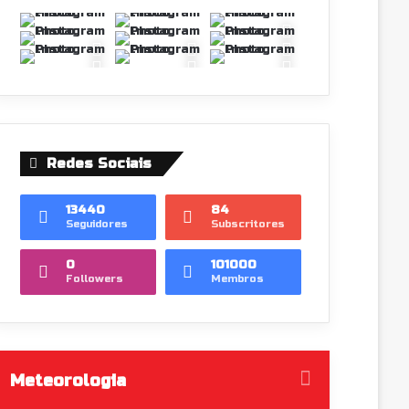
Redes Sociais
13440
84
Seguidores
Subscritores
0
101000
Followers
Membros
Meteorologia