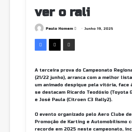
ver o rali
Send
Paulo Homem
Junho 19, 2025
an
Facebook
X
Partilhar Via Email
email
A terceira prova do Campeonato Regional 
(21/22 junho), arranca com a melhor list
um animado despique pela vitória, face 
se destacam Ricardo Teodósio (Toyota GR
e José Paula (Citroen C3 Rally2).
O evento organizado pelo Aero Clube de
Promoção de Karting e Automobilismo c
recorde em 2025 neste campeonato, incl