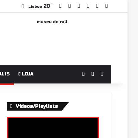
℃
Facebook
YouTube
Instagram
WhatsApp
Grupo Faceboo
Sidebar
20
Lisboa
Log In
Switch skin
Pesquisar po
ALIS
LOJA
Vídeos/Playlists