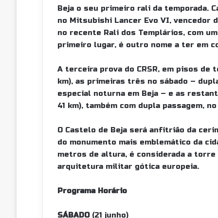
Beja o seu primeiro rali da temporada. 
no Mitsubishi Lancer Evo VI, vencedor d
no recente Rali dos Templários, com um
primeiro lugar, é outro nome a ter em 
A terceira prova do CRSR, em pisos de te
km), as primeiras três no sábado – dup
especial noturna em Beja – e as restante
41 km), também com dupla passagem, no
O Castelo de Beja será anfitrião da ceri
do monumento mais emblemático da cid
metros de altura, é considerada a torre 
arquitetura militar gótica europeia.
Programa Horário
SÁBADO
(21 junho)