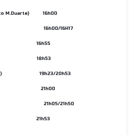
cisco M.Duarte) 16h00
o de Beja) 16h00/16H17
,5 km) 16h55
da 2 18h53
M.Duarte) 19h23/20h53
il (1,5 km) 21h00
o de Beja) 21h05/21h50
ado) 21h53