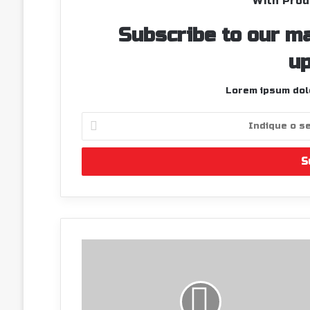
With Prod
Subscribe to our ma
up
Lorem ipsum dolo
Indique
o
seu
endereço
de
email
Ponte
Lima
recebe
terceira
prova